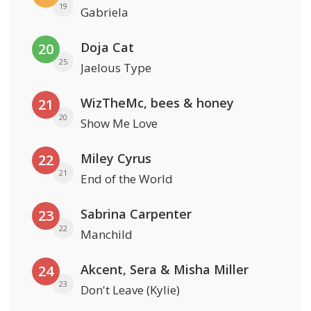
19
Gabriela
Doja Cat
20
25
Jaelous Type
WizTheMc, bees & honey
21
20
Show Me Love
Miley Cyrus
22
21
End of the World
Sabrina Carpenter
23
22
Manchild
Akcent, Sera & Misha Miller
24
23
Don't Leave (Kylie)