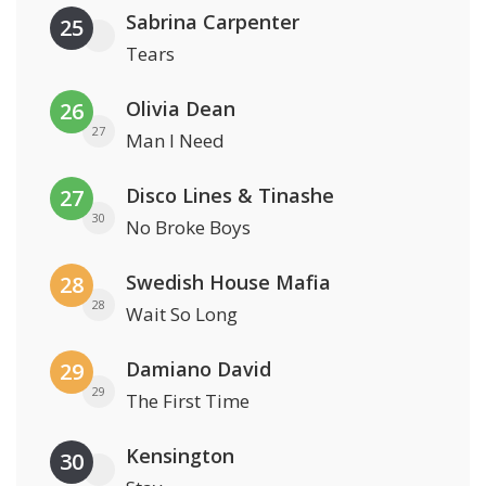
Sabrina Carpenter
25
Tears
Olivia Dean
26
27
Man I Need
Disco Lines & Tinashe
27
30
No Broke Boys
Swedish House Mafia
28
28
Wait So Long
Damiano David
29
29
The First Time
Kensington
30