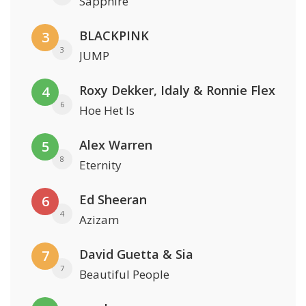
Sapphire
BLACKPINK
3
3
JUMP
Roxy Dekker, Idaly & Ronnie Flex
4
6
Hoe Het Is
Alex Warren
5
8
Eternity
Ed Sheeran
6
4
Azizam
David Guetta & Sia
7
7
Beautiful People