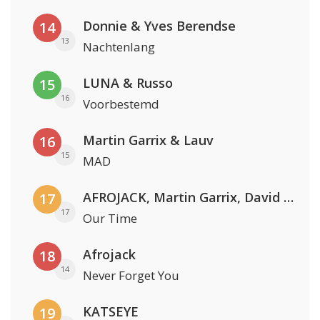
Donnie & Yves Berendse
14
13
Nachtenlang
LUNA & Russo
15
16
Voorbestemd
Martin Garrix & Lauv
16
15
MAD
AFROJACK, Martin Garrix, David Guetta & Amél
17
17
Our Time
Afrojack
18
14
Never Forget You
KATSEYE
19