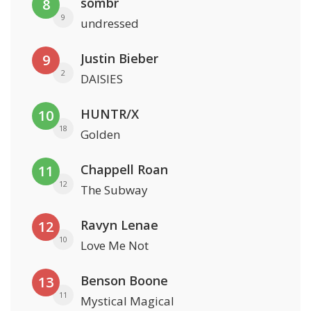
sombr
8
9
undressed
Justin Bieber
9
2
DAISIES
HUNTR/X
10
18
Golden
Chappell Roan
11
12
The Subway
Ravyn Lenae
12
10
Love Me Not
Benson Boone
13
11
Mystical Magical