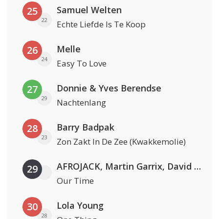
Samuel Welten
25
22
Echte Liefde Is Te Koop
Melle
26
24
Easy To Love
Donnie & Yves Berendse
27
29
Nachtenlang
Barry Badpak
28
23
Zon Zakt In De Zee (Kwakkemolie)
AFROJACK, Martin Garrix, David Guetta & Amél
29
Our Time
Lola Young
30
28