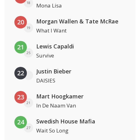
18
Mona Lisa
Morgan Wallen & Tate McRae
20
19
What I Want
Lewis Capaldi
21
25
Survive
Justin Bieber
22
DAISIES
Mart Hoogkamer
23
21
In De Naam Van
Swedish House Mafia
24
27
Wait So Long