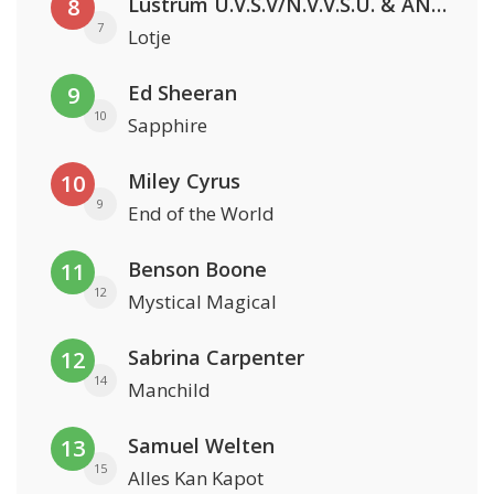
Lustrum U.V.S.V/N.V.V.S.U. & ANNO ONS & Jopke van Dobbenburgh & Roeland Beelen
8
7
Lotje
Ed Sheeran
9
10
Sapphire
Miley Cyrus
10
9
End of the World
Benson Boone
11
12
Mystical Magical
Sabrina Carpenter
12
14
Manchild
Samuel Welten
13
15
Alles Kan Kapot