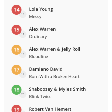
Lola Young
14
13
Messy
Alex Warren
15
11
Ordinary
Alex Warren & Jelly Roll
16
16
Bloodline
Damiano David
17
17
Born With a Broken Heart
Shaboozey & Myles Smith
18
20
Blink Twice
Robert Van Hemert
19