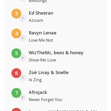
Blessings
Ed Sheeran
3
3
Azizam
Ravyn Lenae
4
4
Love Me Not
WizTheMc, bees & honey
5
6
Show Me Love
Zoë Livay & Snelle
6
5
Ik Zing
Afrojack
7
8
Never Forget You