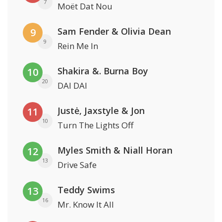
7
Moët Dat Nou
Sam Fender & Olivia Dean
9
9
Rein Me In
Shakira &. Burna Boy
10
20
DAI DAI
Justė, Jaxstyle & Jon
11
10
Turn The Lights Off
Myles Smith & Niall Horan
12
13
Drive Safe
Teddy Swims
13
16
Mr. Know It All