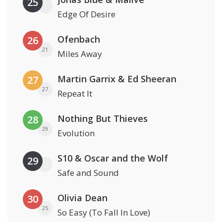
25
Edge Of Desire
Ofenbach
26
21
Miles Away
Martin Garrix & Ed Sheeran
27
27
Repeat It
Nothing But Thieves
28
29
Evolution
S10 & Oscar and the Wolf
29
Safe and Sound
Olivia Dean
30
25
So Easy (To Fall In Love)