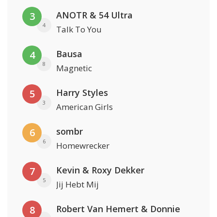
ANOTR & 54 Ultra
3
4
Talk To You
Bausa
4
8
Magnetic
Harry Styles
5
3
American Girls
sombr
6
6
Homewrecker
Kevin & Roxy Dekker
7
5
Jij Hebt Mij
Robert Van Hemert & Donnie
8