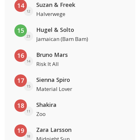
Suzan & Freek
14
12
Halverwege
Hugel & Solto
15
23
Jamaican (Bam Bam)
Bruno Mars
16
14
Risk It All
Sienna Spiro
17
15
Material Lover
Shakira
18
11
Zoo
Zara Larsson
19
18
Midnight Sun