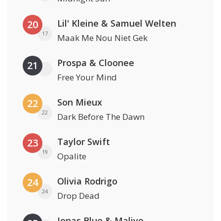
Lil' Kleine & Samuel Welten
20
17
Maak Me Nou Niet Gek
Prospa & Cloonee
21
Free Your Mind
Son Mieux
22
22
Dark Before The Dawn
Taylor Swift
23
19
Opalite
Olivia Rodrigo
24
24
Drop Dead
Jonas Blue & Malive