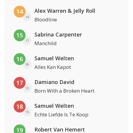
Alex Warren & Jelly Roll
14
14
Bloodline
Sabrina Carpenter
15
17
Manchild
Samuel Welten
16
18
Alles Kan Kapot
Damiano David
17
12
Born With a Broken Heart
Samuel Welten
18
15
Echte Liefde Is Te Koop
Robert Van Hemert
19