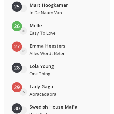
Mart Hoogkamer
25
In De Naam Van
Melle
26
28
Easy To Love
Emma Heesters
27
22
Alles Wordt Beter
Lola Young
28
One Thing
Lady Gaga
29
25
Abracadabra
Swedish House Mafia
30