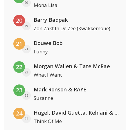
20
Mona Lisa
Barry Badpak
20
19
Zon Zakt In De Zee (Kwakkemolie)
Douwe Bob
21
21
Funny
Morgan Wallen & Tate McRae
22
23
What I Want
Mark Ronson & RAYE
23
26
Suzanne
Hugel, David Guetta, Kehlani & Daecolm
24
24
Think Of Me