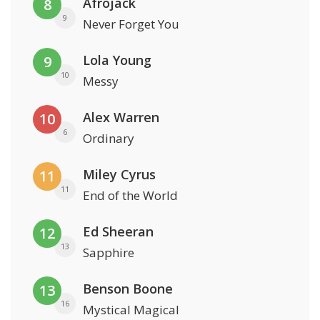
Afrojack
8
9
Never Forget You
Lola Young
9
10
Messy
Alex Warren
10
6
Ordinary
Miley Cyrus
11
11
End of the World
Ed Sheeran
12
13
Sapphire
Benson Boone
13
16
Mystical Magical