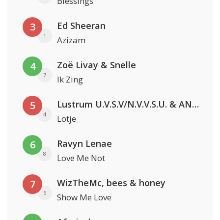
Blessings
Ed Sheeran
3
1
Azizam
Zoë Livay & Snelle
4
7
Ik Zing
Lustrum U.V.S.V/N.V.V.S.U. & ANNO ONS & Jopke van Dobbenburgh & Roeland Beelen
5
4
Lotje
Ravyn Lenae
6
8
Love Me Not
WizTheMc, bees & honey
7
5
Show Me Love