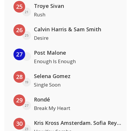
Troye Sivan
25
21
Rush
Calvin Harris & Sam Smith
26
25
Desire
Post Malone
27
Enough Is Enough
Selena Gomez
28
19
Single Soon
Rondé
29
27
Break My Heart
Kris Kross Amsterdam. Sofia Reyes & Tinie Tempah
30
23