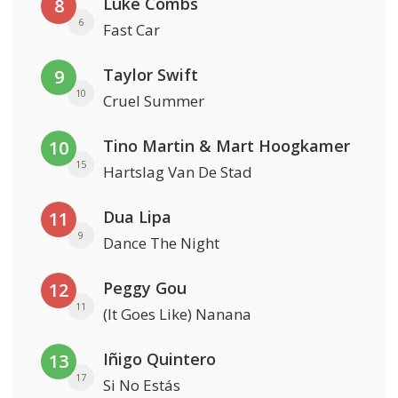
Luke Combs
8
6
Fast Car
Taylor Swift
9
10
Cruel Summer
Tino Martin & Mart Hoogkamer
10
15
Hartslag Van De Stad
Dua Lipa
11
9
Dance The Night
Peggy Gou
12
11
(It Goes Like) Nanana
Iñigo Quintero
13
17
Si No Estás