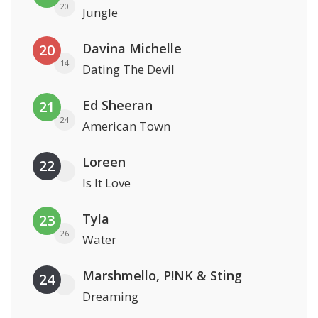
20
Jungle
Davina Michelle
20
14
Dating The Devil
Ed Sheeran
21
24
American Town
Loreen
22
Is It Love
Tyla
23
26
Water
Marshmello, P!NK & Sting
24
Dreaming