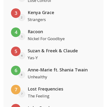
Lose Control
Kenya Grace
3
2
Strangers
Racoon
4
5
Nickel For Goodbye
Suzan & Freek & Claude
5
4
Yas-Y
Anne-Marie ft. Shania Twain
6
8
Unhealthy
Lost Frequencies
7
7
The Feeling