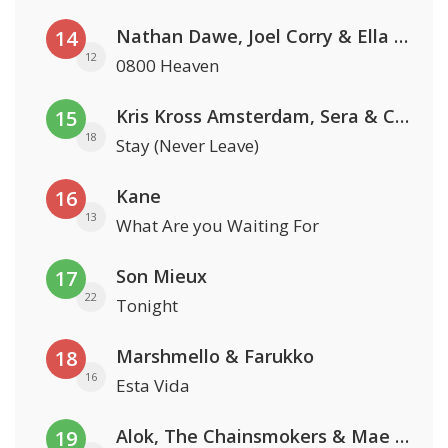
Nathan Dawe, Joel Corry & Ella Henderson
14
12
0800 Heaven
Kris Kross Amsterdam, Sera & Conor Maynard
15
18
Stay (Never Leave)
Kane
16
13
What Are you Waiting For
Son Mieux
17
22
Tonight
Marshmello & Farukko
18
16
Esta Vida
Alok, The Chainsmokers & Mae Stephens
19