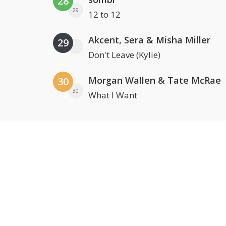
28
29
12 to 12
Akcent, Sera & Misha Miller
29
Don't Leave (Kylie)
Morgan Wallen & Tate McRae
30
30
What I Want