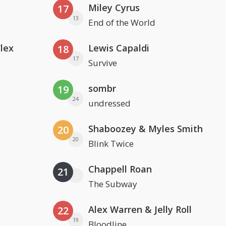
Miley Cyrus
17
13
End of the World
Flex
Lewis Capaldi
18
17
Survive
sombr
19
24
undressed
Shaboozey & Myles Smith
20
20
Blink Twice
Chappell Roan
21
The Subway
Alex Warren & Jelly Roll
22
19
Bloodline