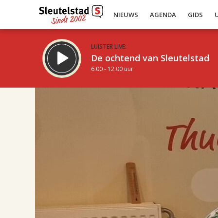
NIEUWS
AGENDA
GIDS
LUISTER LIVE:
De ochtend van Sleutelstad
6.00 - 12.00 uur
17.00
Inklappen