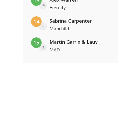
13
16
Eternity
Sabrina Carpenter
14
14
Manchild
Martin Garrix & Lauv
15
18
MAD