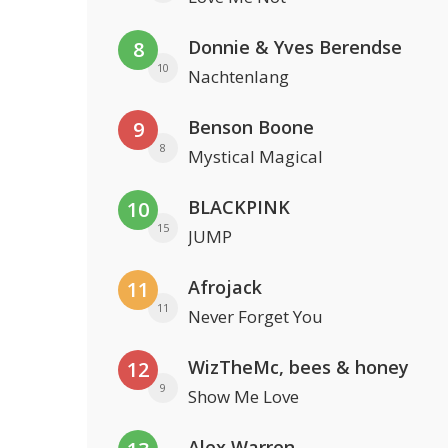
Donnie & Yves Berendse
8
10
Nachtenlang
Benson Boone
9
8
Mystical Magical
BLACKPINK
10
15
JUMP
Afrojack
11
11
Never Forget You
WizTheMc, bees & honey
12
9
Show Me Love
Alex Warren