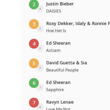
Justin Bieber
2
4
DAISIES
Roxy Dekker, Idaly & Ronnie 
3
3
Hoe Het Is
Ed Sheeran
4
2
Azizam
David Guetta & Sia
5
5
Beautiful People
Ed Sheeran
6
7
Sapphire
Ravyn Lenae
7
6
Love Me Not