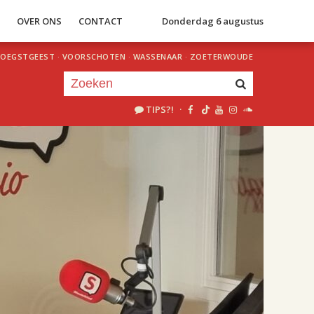
S
OVER ONS
CONTACT
Donderdag 6 augustus
OEGSTGEEST
·
VOORSCHOTEN
·
WASSENAAR
·
ZOETERWOUDE
TIPS?!
·
Je luistert nu naar
uur 1 van 2
«
Vorig uur
Volgend uur
»
18.00