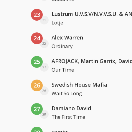
23
21
Lotje
Alex Warren
24
22
Ordinary
25
27
Our Time
Swedish House Mafia
26
26
Wait So Long
Damiano David
27
28
The First Time
sombr