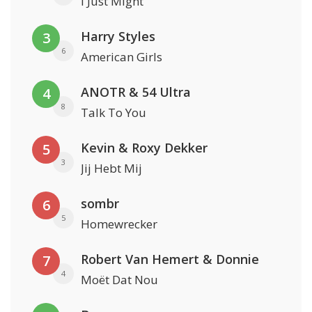
I Just Might
Harry Styles
3
6
American Girls
ANOTR & 54 Ultra
4
8
Talk To You
Kevin & Roxy Dekker
5
3
Jij Hebt Mij
sombr
6
5
Homewrecker
Robert Van Hemert & Donnie
7
4
Moët Dat Nou