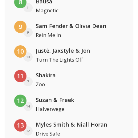
Bausa
8
11
Magnetic
Sam Fender & Olivia Dean
9
9
Rein Me In
Justė, Jaxstyle & Jon
10
10
Turn The Lights Off
Shakira
11
7
Zoo
Suzan & Freek
12
14
Halverwege
Myles Smith & Niall Horan
13
12
Drive Safe