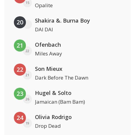
15
Opalite
Shakira &. Burna Boy
20
DAI DAI
Ofenbach
21
22
Miles Away
Son Mieux
22
21
Dark Before The Dawn
Hugel & Solto
23
26
Jamaican (Bam Bam)
Olivia Rodrigo
24
19
Drop Dead