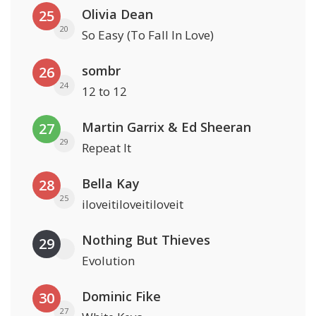
Olivia Dean
25
20
So Easy (To Fall In Love)
sombr
26
24
12 to 12
Martin Garrix & Ed Sheeran
27
29
Repeat It
Bella Kay
28
25
iloveitiloveitiloveit
Nothing But Thieves
29
Evolution
Dominic Fike
30
27