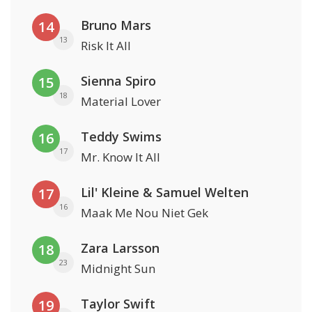
Bruno Mars
14
13
Risk It All
Sienna Spiro
15
18
Material Lover
Teddy Swims
16
17
Mr. Know It All
Lil' Kleine & Samuel Welten
17
16
Maak Me Nou Niet Gek
Zara Larsson
18
23
Midnight Sun
Taylor Swift
19