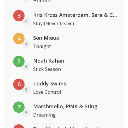
Houdini
Kris Kross Amsterdam, Sera & Conor Maynard
3
2
Stay (Never Leave)
Son Mieux
4
4
Tonight
Noah Kahan
5
6
Stick Season
Teddy Swims
6
5
Lose Control
Marshmello, P!NK & Sting
7
9
Dreaming