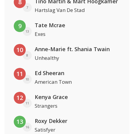
Tino Martin & Mart Hoogkamer
8
7
Hartslag Van De Stad
Tate Mcrae
9
13
Exes
Anne-Marie ft. Shania Twain
10
8
Unhealthy
Ed Sheeran
11
10
American Town
Kenya Grace
12
11
Strangers
Roxy Dekker
13
16
Satisfyer