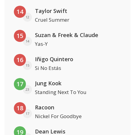
Taylor Swift
14
12
Cruel Summer
Suzan & Freek & Claude
15
14
Yas-Y
Iñigo Quintero
16
15
Si No Estás
Jung Kook
17
23
Standing Next To You
Racoon
18
17
Nickel For Goodbye
Dean Lewis
19