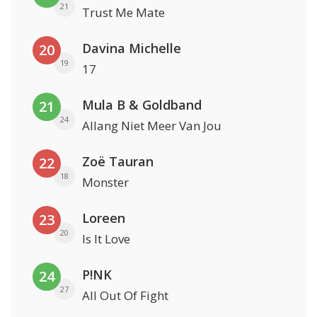
21
Trust Me Mate
Davina Michelle
20
19
17
Mula B & Goldband
21
24
Allang Niet Meer Van Jou
Zoë Tauran
22
18
Monster
Loreen
23
20
Is It Love
P!NK
24
27
All Out Of Fight