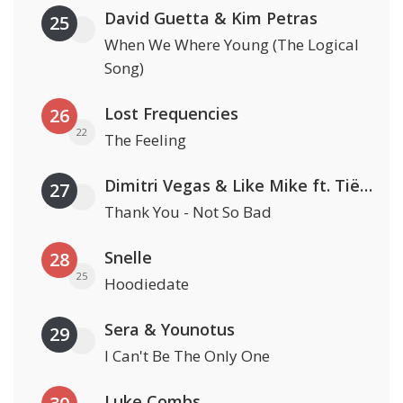
David Guetta & Kim Petras
25
When We Where Young (The Logical
Song)
Lost Frequencies
26
22
The Feeling
Dimitri Vegas & Like Mike ft. Tiësto, W&W & Dido
27
Thank You - Not So Bad
Snelle
28
25
Hoodiedate
Sera & Younotus
29
I Can't Be The Only One
Luke Combs