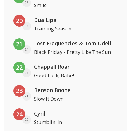
26
Smile
Dua Lipa
20
18
Training Season
Lost Frequencies & Tom Odell
21
24
Black Friday - Pretty Like The Sun
Chappell Roan
22
23
Good Luck, Babe!
Benson Boone
23
21
Slow It Down
Cyril
24
20
Stumblin' In