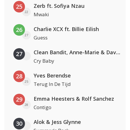
Zerb ft. Sofiya Nzau
25
22
Mwaki
Charlie XCX ft. Billie Eilish
26
27
Guess
Clean Bandit, Anne-Marie & David Guetta
27
Cry Baby
Yves Berendse
28
25
Terug In De Tijd
Emma Heesters & Rolf Sanchez
29
28
Contigo
Alok & Jess Glynne
30