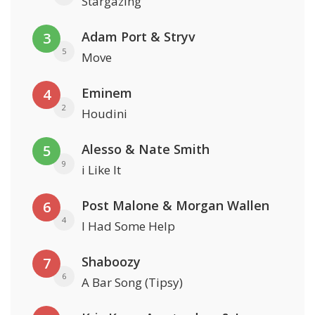
Stargazing
Adam Port & Stryv
3
5
Move
Eminem
4
2
Houdini
Alesso & Nate Smith
5
9
i Like It
Post Malone & Morgan Wallen
6
4
I Had Some Help
Shaboozy
7
6
A Bar Song (Tipsy)