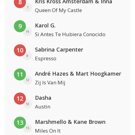
Kris Kross Amsterdam & Inna
8
7
Queen Of My Castle
Karol G.
9
19
Si Antes Te Hubiera Conocido
Sabrina Carpenter
10
8
Espresso
André Hazes & Mart Hoogkamer
11
12
Zij Is Van Mij
Dasha
12
10
Austin
Marshmello & Kane Brown
13
15
Miles On It