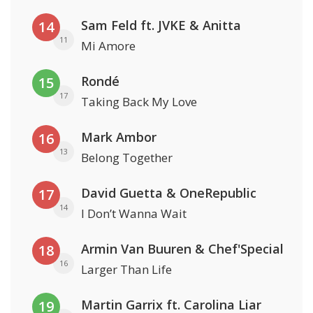
Sam Feld ft. JVKE & Anitta
14
11
Mi Amore
Rondé
15
17
Taking Back My Love
Mark Ambor
16
13
Belong Together
David Guetta & OneRepublic
17
14
I Don’t Wanna Wait
Armin Van Buuren & Chef'Special
18
16
Larger Than Life
Martin Garrix ft. Carolina Liar
19