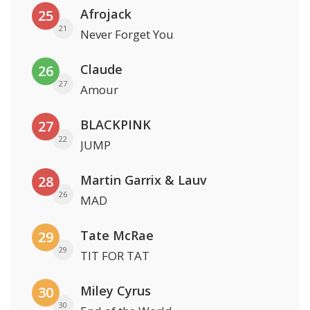
Afrojack
25
21
Never Forget You
Claude
26
27
Amour
BLACKPINK
27
22
JUMP
Martin Garrix & Lauv
28
26
MAD
Tate McRae
29
29
TIT FOR TAT
Miley Cyrus
30
30