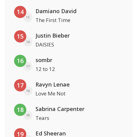
Damiano David
14
11
The First Time
Justin Bieber
15
14
DAISIES
sombr
16
17
12 to 12
Ravyn Lenae
17
16
Love Me Not
Sabrina Carpenter
18
19
Tears
Ed Sheeran
19