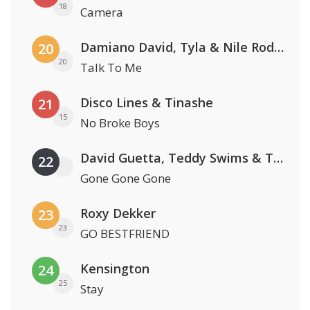
18
Camera
Damiano David, Tyla & Nile Rodgers
20
20
Talk To Me
Disco Lines & Tinashe
21
15
No Broke Boys
David Guetta, Teddy Swims & Tones And I
22
Gone Gone Gone
Roxy Dekker
23
23
GO BESTFRIEND
Kensington
24
25
Stay