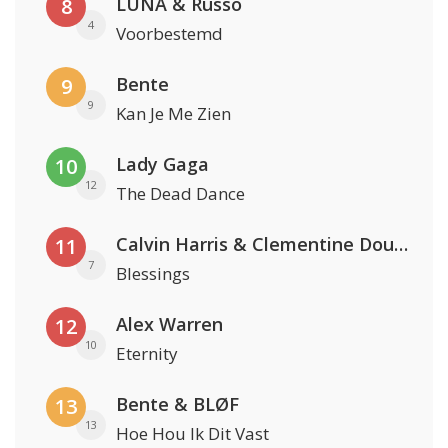
LUNA & Russo
8
4
Voorbestemd
Bente
9
9
Kan Je Me Zien
Lady Gaga
10
12
The Dead Dance
Calvin Harris & Clementine Douglas
11
7
Blessings
Alex Warren
12
10
Eternity
Bente & BLØF
13
13
Hoe Hou Ik Dit Vast