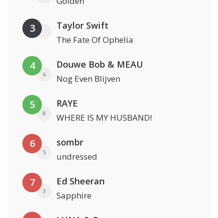
Golden
Taylor Swift
3
The Fate Of Ophelia
Douwe Bob & MEAU
4
6
Nog Even Blijven
RAYE
5
8
WHERE IS MY HUSBAND!
sombr
6
5
undressed
Ed Sheeran
7
3
Sapphire