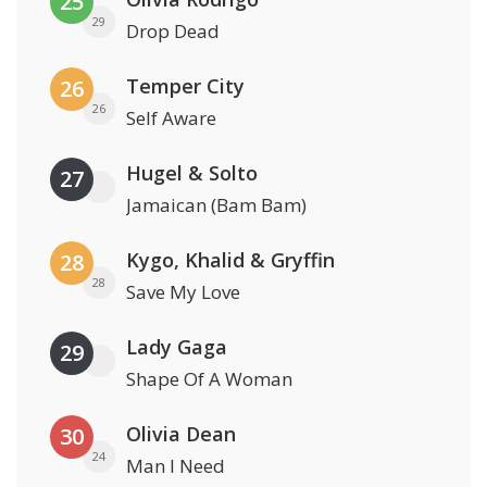
25
29
Drop Dead
Temper City
26
26
Self Aware
Hugel & Solto
27
Jamaican (Bam Bam)
Kygo, Khalid & Gryffin
28
28
Save My Love
Lady Gaga
29
Shape Of A Woman
Olivia Dean
30
24
Man I Need