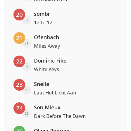
sombr
20
14
12 to 12
Ofenbach
21
21
Miles Away
Dominic Fike
22
19
White Keys
Snelle
23
18
Laat Het Licht Aan
Son Mieux
24
22
Dark Before The Dawn
Olivia Rodrigo