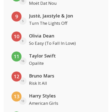
10
Moët Dat Nou
Justė, Jaxstyle & Jon
9
5
Turn The Lights Off
Olivia Dean
10
9
So Easy (To Fall In Love)
Taylor Swift
11
16
Opalite
Bruno Mars
12
11
Risk It All
Harry Styles
13
13
American Girls