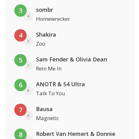
sombr
3
4
Homewrecker
Shakira
4
3
Zoo
Sam Fender & Olivia Dean
5
7
Rein Me In
ANOTR & 54 Ultra
6
8
Talk To You
Bausa
7
6
Magnetic
Robert Van Hemert & Donnie
8