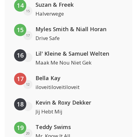
Suzan & Freek
14
15
Halverwege
Myles Smith & Niall Horan
15
17
Drive Safe
Lil' Kleine & Samuel Welten
16
Maak Me Nou Niet Gek
Bella Kay
17
12
iloveitiloveitiloveit
Kevin & Roxy Dekker
18
Jij Hebt Mij
Teddy Swims
19
20
Mr. Know It All