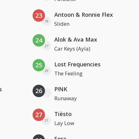
Antoon & Ronnie Flex
23
18
Sliden
Alok & Ava Max
24
27
Car Keys (Ayla)
Lost Frequencies
25
29
The Feeling
s
P!NK
26
Runaway
Tiësto
27
21
Lay Low
Sera