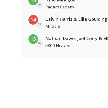
13
19
Padam Padam
Calvin Harris & Ellie Goulding
14
13
Miracle
15
20
0800 Heaven