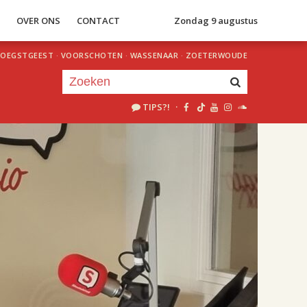
S
OVER ONS
CONTACT
Zondag 9 augustus
OEGSTGEEST
·
VOORSCHOTEN
·
WASSENAAR
·
ZOETERWOUDE
TIPS?!
·
Je luistert nu naar
uur 1 van 2
«
Vorig uur
Volgend uur
»
18.00