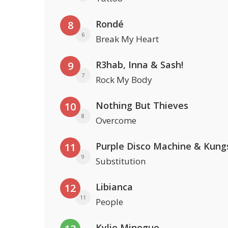
Rondé
8
6
Break My Heart
R3hab, Inna & Sash!
9
7
Rock My Body
Nothing But Thieves
10
8
Overcome
Purple Disco Machine & Kung
11
9
Substitution
Libianca
12
11
People
Kylie Minogue