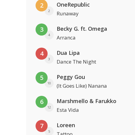
OneRepublic
2
2
Runaway
Becky G. ft. Omega
3
4
Arranca
Dua Lipa
4
3
Dance The Night
Peggy Gou
5
10
(It Goes Like) Nanana
Marshmello & Farukko
6
12
Esta Vida
Loreen
7
5
Tattoo