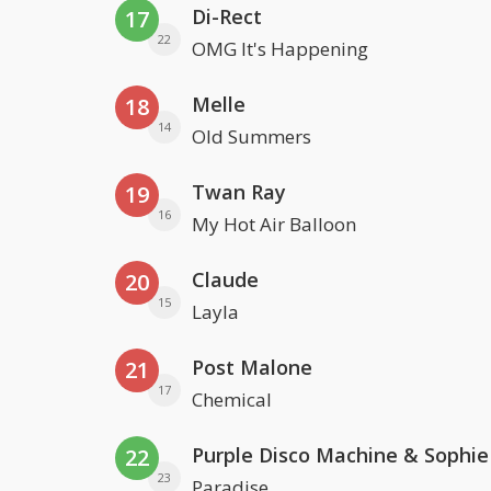
Di-Rect
17
22
OMG It's Happening
Melle
18
14
Old Summers
Twan Ray
19
16
My Hot Air Balloon
Claude
20
15
Layla
Post Malone
21
17
Chemical
22
23
Paradise