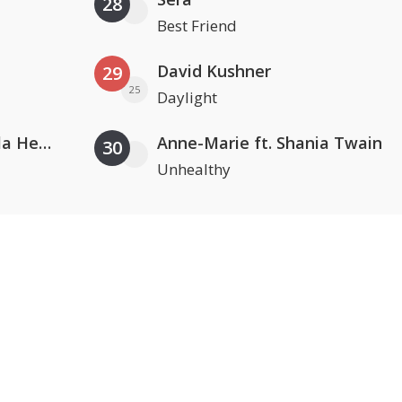
28
Best Friend
David Kushner
29
25
Daylight
Nathan Dawe, Joel Corry & Ella Henderson
Anne-Marie ft. Shania Twain
30
Unhealthy