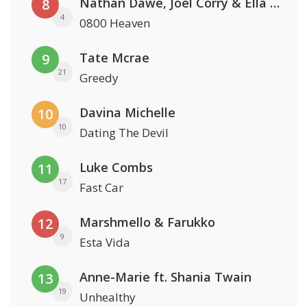
Nathan Dawe, Joel Corry & Ella Henderson
8
4
0800 Heaven
Tate Mcrae
9
21
Greedy
Davina Michelle
10
10
Dating The Devil
Luke Combs
11
17
Fast Car
Marshmello & Farukko
12
9
Esta Vida
Anne-Marie ft. Shania Twain
13
19
Unhealthy