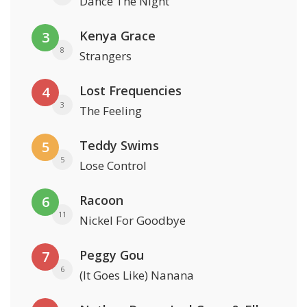
Dance The Night
Kenya Grace
3
8
Strangers
Lost Frequencies
4
3
The Feeling
Teddy Swims
5
5
Lose Control
Racoon
6
11
Nickel For Goodbye
Peggy Gou
7
6
(It Goes Like) Nanana