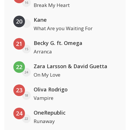
16
Break My Heart
Kane
20
What Are you Waiting For
Becky G. ft. Omega
21
15
Arranca
Zara Larsson & David Guetta
22
24
On My Love
Oliva Rodrigo
23
18
Vampire
OneRepublic
24
22
Runaway