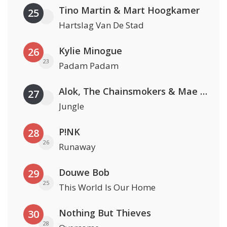
Tino Martin & Mart Hoogkamer
25
Hartslag Van De Stad
Kylie Minogue
26
23
Padam Padam
Alok, The Chainsmokers & Mae Stephens
27
Jungle
P!NK
28
26
Runaway
Douwe Bob
29
25
This World Is Our Home
Nothing But Thieves
30
28