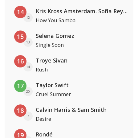
Kris Kross Amsterdam. Sofia Reyes & Tinie Tempah
14
12
How You Samba
Selena Gomez
15
13
Single Soon
Troye Sivan
16
14
Rush
Taylor Swift
17
20
Cruel Summer
Calvin Harris & Sam Smith
18
7
Desire
Rondé
19