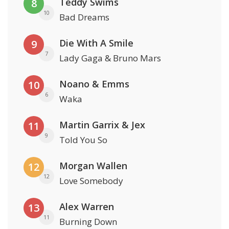
Teddy Swims
8
10
Bad Dreams
Die With A Smile
9
7
Lady Gaga & Bruno Mars
Noano & Emms
10
6
Waka
Martin Garrix & Jex
11
9
Told You So
Morgan Wallen
12
12
Love Somebody
Alex Warren
13
11
Burning Down