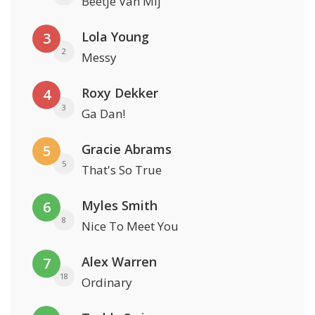
Beetje Van Mij
Lola Young
3
2
Messy
Roxy Dekker
4
3
Ga Dan!
Gracie Abrams
5
5
That's So True
Myles Smith
6
8
Nice To Meet You
Alex Warren
7
18
Ordinary