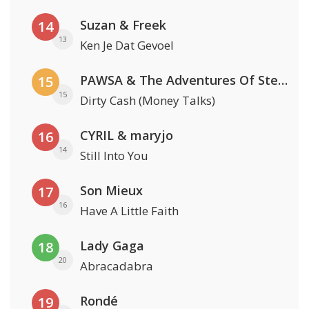
Suzan & Freek
14
13
Ken Je Dat Gevoel
PAWSA & The Adventures Of Stevie V
15
15
Dirty Cash (Money Talks)
CYRIL & maryjo
16
14
Still Into You
Son Mieux
17
16
Have A Little Faith
Lady Gaga
18
20
Abracadabra
Rondé
19