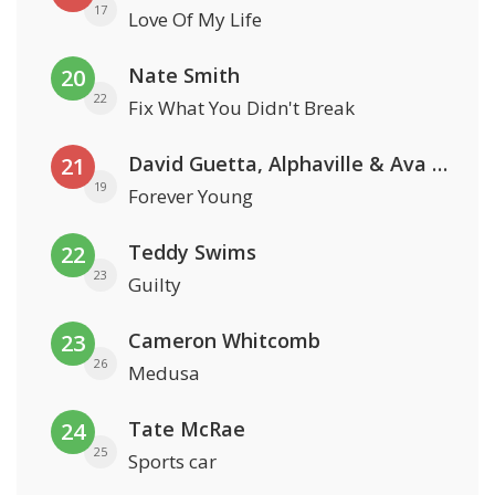
17
Love Of My Life
Nate Smith
20
22
Fix What You Didn't Break
David Guetta, Alphaville & Ava Max
21
19
Forever Young
Teddy Swims
22
23
Guilty
Cameron Whitcomb
23
26
Medusa
Tate McRae
24
25
Sports car