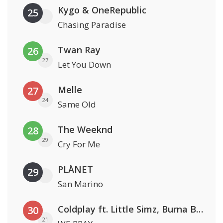
Kygo & OneRepublic
25
Chasing Paradise
Twan Ray
26
27
Let You Down
Melle
27
24
Same Old
The Weeknd
28
29
Cry For Me
PLÅNET
29
San Marino
Coldplay ft. Little Simz, Burna Boy, Elyanna & Tini
30
21