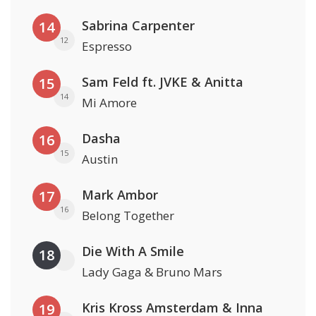
Sabrina Carpenter
14
12
Espresso
Sam Feld ft. JVKE & Anitta
15
14
Mi Amore
Dasha
16
15
Austin
Mark Ambor
17
16
Belong Together
Die With A Smile
18
Lady Gaga & Bruno Mars
Kris Kross Amsterdam & Inna
19