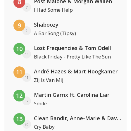
Post Malone & Morgan Wallen
8
7
I Had Some Help
Shaboozy
9
9
A Bar Song (Tipsy)
Lost Frequencies & Tom Odell
10
13
Black Friday - Pretty Like The Sun
André Hazes & Mart Hoogkamer
11
11
Zij Is Van Mij
Martin Garrix ft. Carolina Liar
12
17
Smile
Clean Bandit, Anne-Marie & David Guetta
13
20
Cry Baby