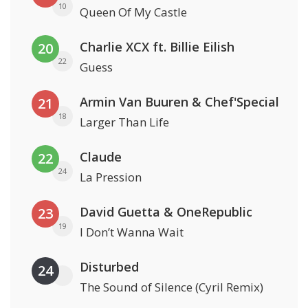
10
Queen Of My Castle
Charlie XCX ft. Billie Eilish
20
22
Guess
Armin Van Buuren & Chef'Special
21
18
Larger Than Life
Claude
22
24
La Pression
David Guetta & OneRepublic
23
19
I Don’t Wanna Wait
Disturbed
24
The Sound of Silence (Cyril Remix)