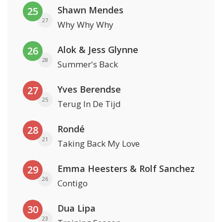
Shawn Mendes
25
27
Why Why Why
Alok & Jess Glynne
26
28
Summer's Back
Yves Berendse
27
25
Terug In De Tijd
Rondé
28
21
Taking Back My Love
Emma Heesters & Rolf Sanchez
29
26
Contigo
Dua Lipa
30
23