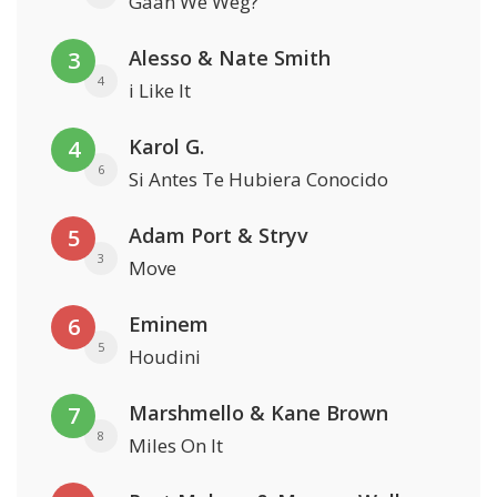
Gaan We Weg?
Alesso & Nate Smith
3
4
i Like It
Karol G.
4
6
Si Antes Te Hubiera Conocido
Adam Port & Stryv
5
3
Move
Eminem
6
5
Houdini
Marshmello & Kane Brown
7
8
Miles On It