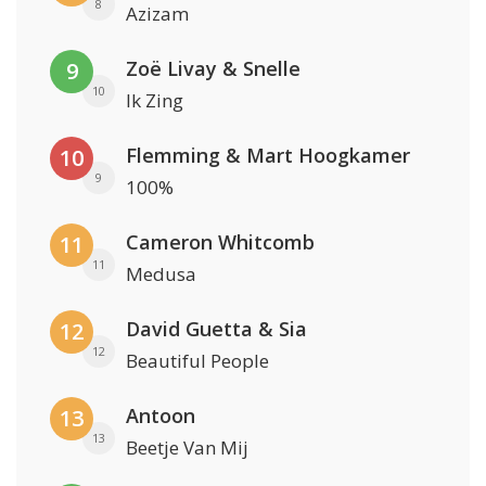
8
Azizam
Zoë Livay & Snelle
9
10
Ik Zing
Flemming & Mart Hoogkamer
10
9
100%
Cameron Whitcomb
11
11
Medusa
David Guetta & Sia
12
12
Beautiful People
Antoon
13
13
Beetje Van Mij