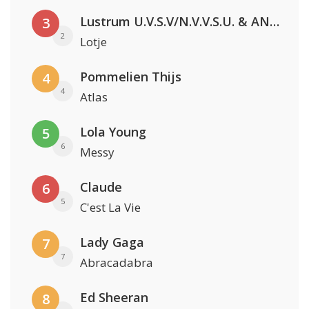
Lustrum U.V.S.V/N.V.V.S.U. & ANNO ONS & Jopke van Dobbenburgh & Roeland Beelen
3
2
Lotje
Pommelien Thijs
4
4
Atlas
Lola Young
5
6
Messy
Claude
6
5
C'est La Vie
Lady Gaga
7
7
Abracadabra
Ed Sheeran
8