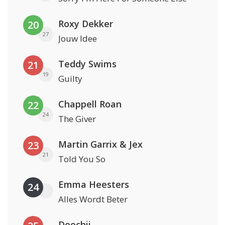
Roxy Dekker
20
27
Jouw Idee
Teddy Swims
21
19
Guilty
Chappell Roan
22
24
The Giver
Martin Garrix & Jex
23
21
Told You So
Emma Heesters
24
Alles Wordt Beter
Doechii