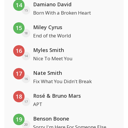
Damiano David
14
15
Born With a Broken Heart
Miley Cyrus
15
18
End of the World
Myles Smith
16
14
Nice To Meet You
Nate Smith
17
16
Fix What You Didn't Break
Rosé & Bruno Mars
18
17
APT
Benson Boone
19
20
Sorry I'm Here For Someone Else