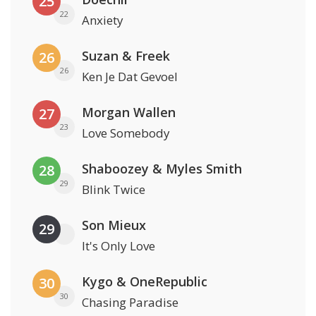
25
22
Anxiety
Suzan & Freek
26
26
Ken Je Dat Gevoel
Morgan Wallen
27
23
Love Somebody
Shaboozey & Myles Smith
28
29
Blink Twice
Son Mieux
29
It's Only Love
Kygo & OneRepublic
30
30
Chasing Paradise