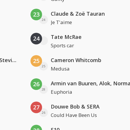
Claude & Zoë Tauran
23
24
Je T'aime
Tate McRae
24
Sports car
PAWSA & The Adventures Of Stevie V
Cameron Whitcomb
25
25
Medusa
26
28
Euphoria
Douwe Bob & SERA
27
26
Could Have Been Us
S10