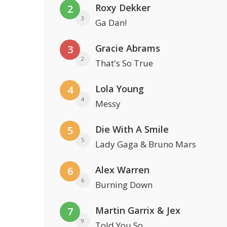
Roxy Dekker
2
3
Ga Dan!
Gracie Abrams
3
2
That's So True
Lola Young
4
4
Messy
Die With A Smile
5
5
Lady Gaga & Bruno Mars
Alex Warren
6
6
Burning Down
Martin Garrix & Jex
7
9
Told You So