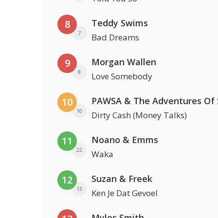
Teddy Swims
8
7
Bad Dreams
Morgan Wallen
9
8
Love Somebody
10
10
Dirty Cash (Money Talks)
Noano & Emms
11
22
Waka
Suzan & Freek
12
13
Ken Je Dat Gevoel
Myles Smith