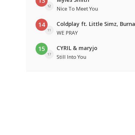
13
12
Nice To Meet You
14
11
WE PRAY
CYRIL & maryjo
15
17
Still Into You