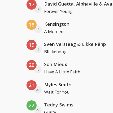
David Guetta, Alphaville & Av
17
14
Forever Young
Kensington
18
18
A Moment
Sven Versteeg & Likke Pêhp
19
16
Blikkendag
Son Mieux
20
19
Have A Little Faith
Myles Smith
21
20
Wait For You
Teddy Swims
22
27
Guilty