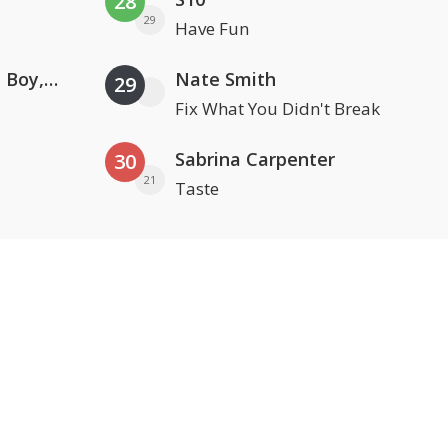
28
29
Have Fun
Coldplay ft. Little Simz, Burna Boy, Elyanna & Tini
Nate Smith
29
Fix What You Didn't Break
Sabrina Carpenter
30
21
Taste