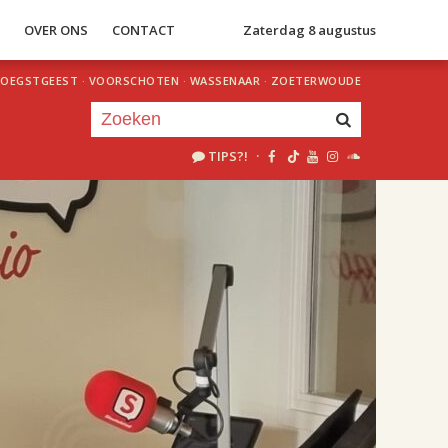
S
OVER ONS
CONTACT
Zaterdag 8 augustus
OEGSTGEEST
·
VOORSCHOTEN
·
WASSENAAR
·
ZOETERWOUDE
TIPS?!
·
Je luistert nu naar
uur 1 van 2
«
Vorig uur
Volgend uur
»
18.00