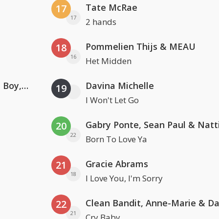
Tate McRae
17
17
2 hands
Pommelien Thijs & MEAU
18
16
Het Midden
Coldplay ft. Little Simz, Burna Boy, Elyanna & Tini
Davina Michelle
19
I Won't Let Go
20
22
Born To Love Ya
Gracie Abrams
21
18
I Love You, I'm Sorry
22
21
Cry Baby