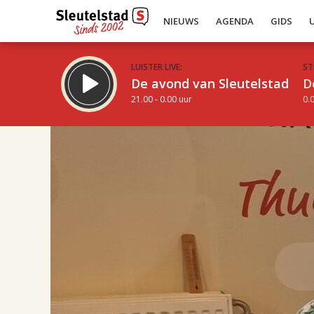
NIEUWS
AGENDA
GIDS
LUISTER LIVE:
ST
De avond van Sleutelstad
D
21.00 - 0.00 uur
0.0
17.00
Inklappen