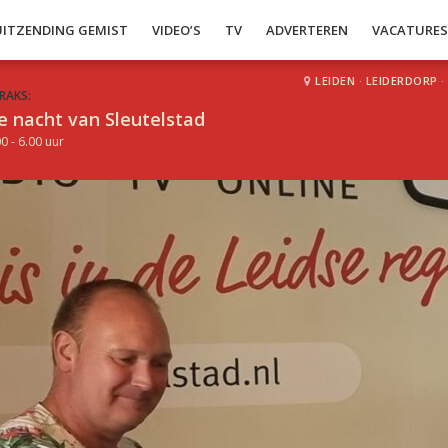
UITZENDING GEMIST
VIDEO’S
TV
ADVERTEREN
VACATURE
LEIDEN
·
LEIDERDORP
·
RAKS:
e nacht van Sleutelstad
0 - 6.00 uur