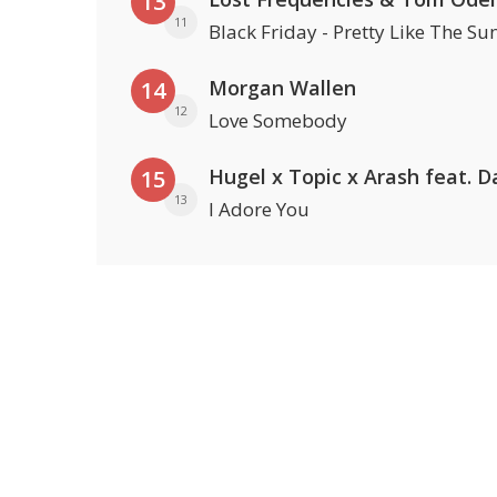
13
11
Black Friday - Pretty Like The Su
Morgan Wallen
14
12
Love Somebody
15
13
I Adore You