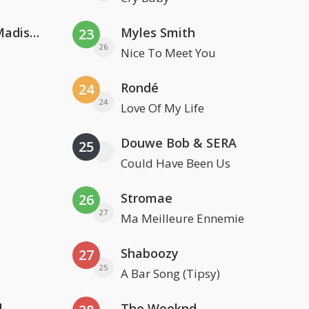
David Guetta & Alesso feat. Madison Love
Myles Smith
23
26
Nice To Meet You
Rondé
24
24
Love Of My Life
Douwe Bob & SERA
25
Could Have Been Us
Stromae
26
27
Ma Meilleure Ennemie
Shaboozy
27
25
A Bar Song (Tipsy)
l
The Weeknd