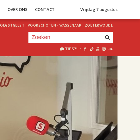
S
OVER ONS
CONTACT
Vrijdag 7 augustus
OEGSTGEEST
·
VOORSCHOTEN
·
WASSENAAR
·
ZOETERWOUDE
TIPS?!
·
Je luistert nu naar
uur 1 van 2
«
Vorig uur
Volgend uur
»
18.00