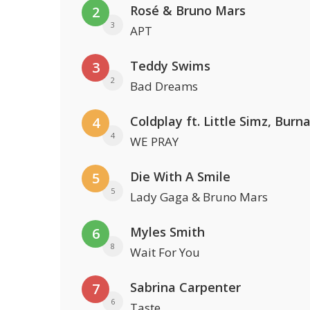
Rosé & Bruno Mars
2
3
APT
Teddy Swims
3
2
Bad Dreams
4
4
WE PRAY
Die With A Smile
5
5
Lady Gaga & Bruno Mars
Myles Smith
6
8
Wait For You
Sabrina Carpenter
7
6
Taste