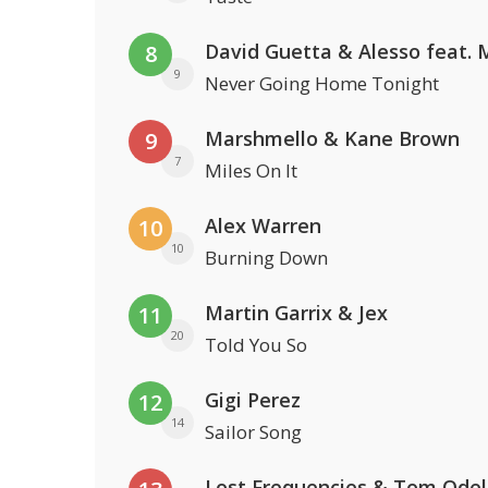
8
9
Never Going Home Tonight
Marshmello & Kane Brown
9
7
Miles On It
Alex Warren
10
10
Burning Down
Martin Garrix & Jex
11
20
Told You So
Gigi Perez
12
14
Sailor Song
Lost Frequencies & Tom Odel