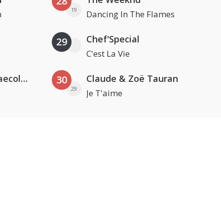
28
19
n
Dancing In The Flames
Chef'Special
29
C'est La Vie
Hugel x Topic x Arash feat. Daecolm
Claude & Zoë Tauran
30
29
Je T'aime