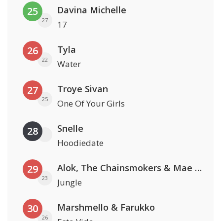
Davina Michelle
25
27
17
Tyla
26
22
Water
Troye Sivan
27
25
One Of Your Girls
Snelle
28
Hoodiedate
Alok, The Chainsmokers & Mae Stephens
29
23
Jungle
Marshmello & Farukko
30
26