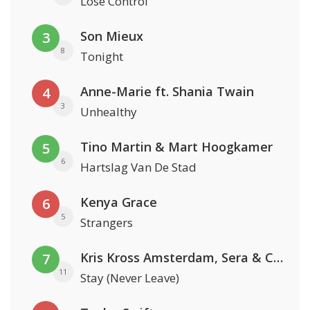
Lose Control
Son Mieux
3
8
Tonight
Anne-Marie ft. Shania Twain
4
3
Unhealthy
Tino Martin & Mart Hoogkamer
5
6
Hartslag Van De Stad
Kenya Grace
6
5
Strangers
Kris Kross Amsterdam, Sera & Conor Maynard
7
11
Stay (Never Leave)