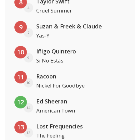
Taylor Swift
8
4
Cruel Summer
Suzan & Freek & Claude
9
7
Yas-Y
Iñigo Quintero
10
9
Si No Estás
Racoon
11
10
Nickel For Goodbye
Ed Sheeran
12
14
American Town
Lost Frequencies
13
12
The Feeling