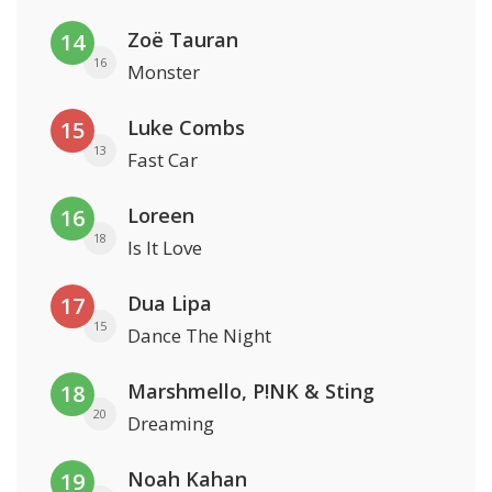
Zoë Tauran
14
16
Monster
Luke Combs
15
13
Fast Car
Loreen
16
18
Is It Love
Dua Lipa
17
15
Dance The Night
Marshmello, P!NK & Sting
18
20
Dreaming
Noah Kahan
19