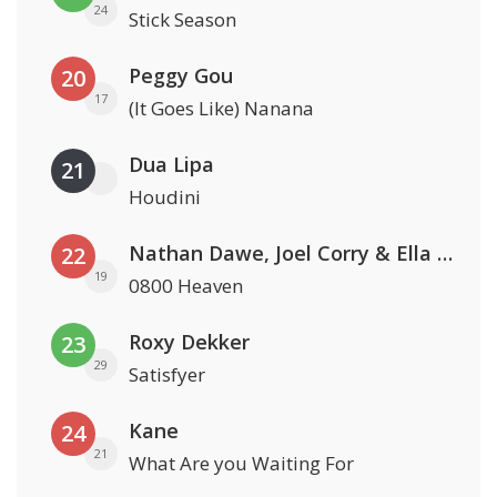
24
Stick Season
Peggy Gou
20
17
(It Goes Like) Nanana
Dua Lipa
21
Houdini
Nathan Dawe, Joel Corry & Ella Henderson
22
19
0800 Heaven
Roxy Dekker
23
29
Satisfyer
Kane
24
21
What Are you Waiting For