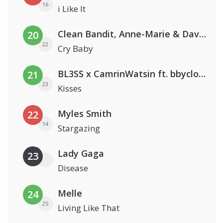
16
i Like It
Clean Bandit, Anne-Marie & David Guetta
20
22
Cry Baby
BL3SS x CamrinWatsin ft. bbyclose
21
23
Kisses
Myles Smith
22
14
Stargazing
Lady Gaga
23
Disease
Melle
24
25
Living Like That