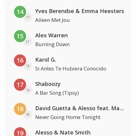
Yves Berendse & Emma Heesters
14
17
Alleen Met Jou
Alex Warren
15
21
Burning Down
Karol G.
16
13
Si Antes Te Hubiera Conocido
Shaboozy
17
15
A Bar Song (Tipsy)
David Guetta & Alesso feat. Madison Love
18
18
Never Going Home Tonight
Alesso & Nate Smith
19