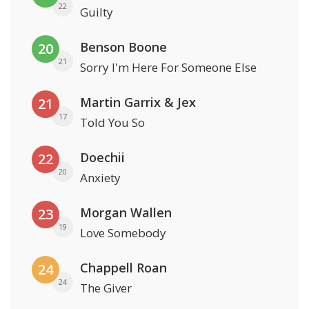
22
Guilty
Benson Boone
20
21
Sorry I'm Here For Someone Else
Martin Garrix & Jex
21
17
Told You So
Doechii
22
20
Anxiety
Morgan Wallen
23
19
Love Somebody
Chappell Roan
24
24
The Giver