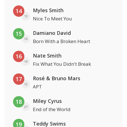
Myles Smith
14
13
Nice To Meet You
Damiano David
15
16
Born With a Broken Heart
Nate Smith
16
14
Fix What You Didn't Break
Rosé & Bruno Mars
17
12
APT
Miley Cyrus
18
27
End of the World
Teddy Swims
19