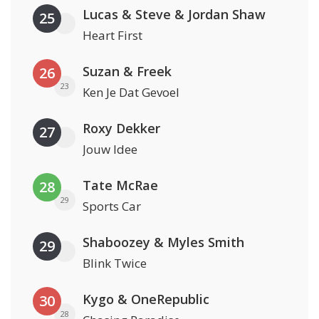
Lucas & Steve & Jordan Shaw
25
Heart First
Suzan & Freek
26
23
Ken Je Dat Gevoel
Roxy Dekker
27
Jouw Idee
Tate McRae
28
29
Sports Car
Shaboozey & Myles Smith
29
Blink Twice
Kygo & OneRepublic
30
28