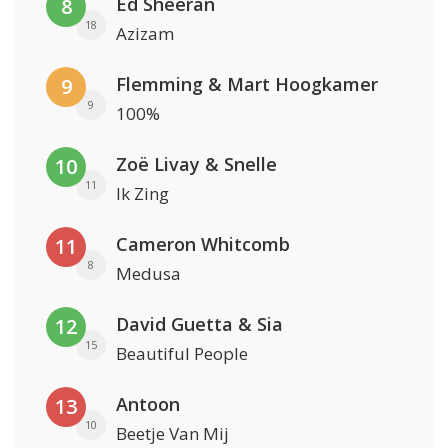
Ed Sheeran
8
18
Azizam
Flemming & Mart Hoogkamer
9
9
100%
Zoë Livay & Snelle
10
11
Ik Zing
Cameron Whitcomb
11
8
Medusa
David Guetta & Sia
12
15
Beautiful People
Antoon
13
10
Beetje Van Mij