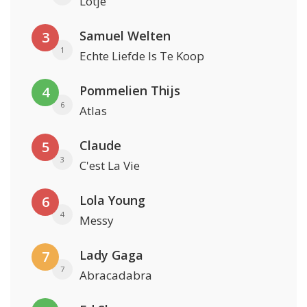
Lotje
Samuel Welten
3
1
Echte Liefde Is Te Koop
Pommelien Thijs
4
6
Atlas
Claude
5
3
C'est La Vie
Lola Young
6
4
Messy
Lady Gaga
7
7
Abracadabra