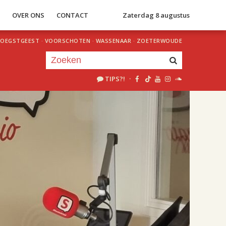
S
OVER ONS
CONTACT
Zaterdag 8 augustus
OEGSTGEEST
·
VOORSCHOTEN
·
WASSENAAR
·
ZOETERWOUDE
TIPS?!
·
Je luistert nu naar
uur 1 van 2
«
Vorig uur
Volgend uur
»
18.00