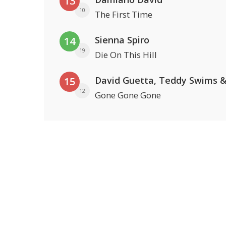
13
10
The First Time
Sienna Spiro
14
19
Die On This Hill
15
12
Gone Gone Gone