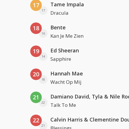
Tame Impala
17
17
Dracula
Bente
18
16
Kan Je Me Zien
Ed Sheeran
19
14
Sapphire
Hannah Mae
20
18
Wacht Op Mij
Damiano David, Tyla & Nile Ro
21
22
Talk To Me
Calvin Harris & Clementine Do
22
21
Blessings