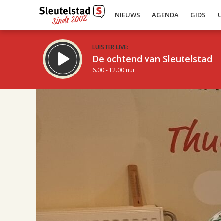
NIEUWS
AGENDA
GIDS
LUISTER LIVE:
De ochtend van Sleutelstad
6.00 - 12.00 uur
17.00
Inklappen