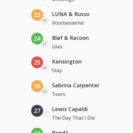
LUNA & Russo
23
23
Voorbestemd
Bløf & Racoon
24
27
Glas
Kensington
25
24
Stay
Sabrina Carpenter
26
26
Tears
Lewis Capaldi
27
The Day That I Die
Rondé