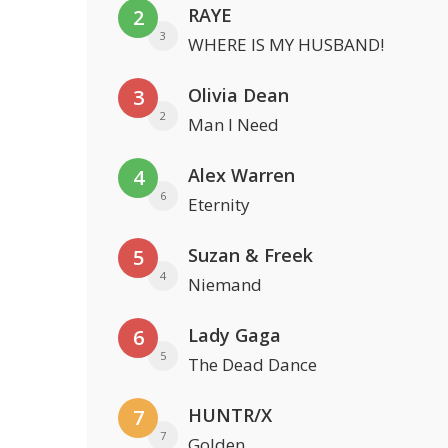
RAYE
2
3
WHERE IS MY HUSBAND!
Olivia Dean
3
2
Man I Need
Alex Warren
4
6
Eternity
Suzan & Freek
5
4
Niemand
Lady Gaga
6
5
The Dead Dance
HUNTR/X
7
7
Golden