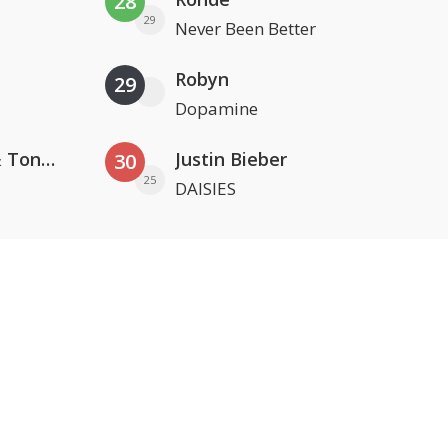
28
29
Never Been Better
Robyn
29
Dopamine
David Guetta, Teddy Swims & Tones And I
Justin Bieber
30
25
DAISIES