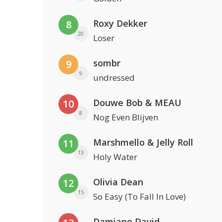
Roxy Dekker
8
20
Loser
sombr
9
9
undressed
Douwe Bob & MEAU
10
8
Nog Even Blijven
Marshmello & Jelly Roll
11
13
Holy Water
Olivia Dean
12
15
So Easy (To Fall In Love)
Damiano David