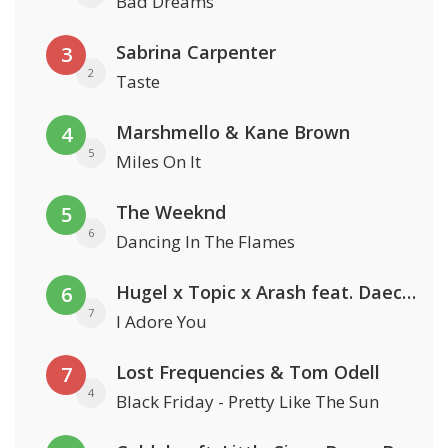
Bad Dreams
Sabrina Carpenter
3
2
Taste
Marshmello & Kane Brown
4
5
Miles On It
The Weeknd
5
6
Dancing In The Flames
Hugel x Topic x Arash feat. Daecolm
6
7
I Adore You
Lost Frequencies & Tom Odell
7
4
Black Friday - Pretty Like The Sun