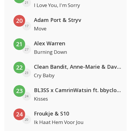
21
I Love You, I'm Sorry
Adam Port & Stryv
20
17
Move
Alex Warren
21
27
Burning Down
Clean Bandit, Anne-Marie & David Guetta
22
23
Cry Baby
BL3SS x CamrinWatsin ft. bbyclose
23
24
Kisses
Froukje & S10
24
20
Ik Haat Hem Voor Jou