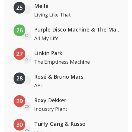
Melle
25
Living Like That
Purple Disco Machine & The Magician
26
30
All My Life
Linkin Park
27
22
The Emptiness Machine
Rosé & Bruno Mars
28
APT
Roxy Dekker
29
25
Industry Plant
Turfy Gang & Russo
30
26