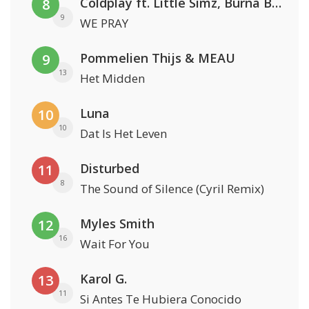
Coldplay ft. Little Simz, Burna Boy, Elyanna & Tini
8
9
WE PRAY
Pommelien Thijs & MEAU
9
13
Het Midden
Luna
10
10
Dat Is Het Leven
Disturbed
11
8
The Sound of Silence (Cyril Remix)
Myles Smith
12
16
Wait For You
Karol G.
13
11
Si Antes Te Hubiera Conocido