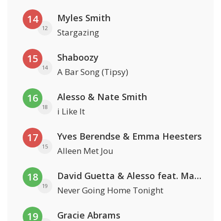
Myles Smith
14
12
Stargazing
Shaboozy
15
14
A Bar Song (Tipsy)
Alesso & Nate Smith
16
18
i Like It
Yves Berendse & Emma Heesters
17
15
Alleen Met Jou
David Guetta & Alesso feat. Madison Love
18
19
Never Going Home Tonight
Gracie Abrams
19