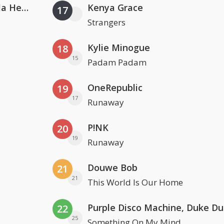
Nathan Dawe, Joel Corry & Ella Henderson
Kenya Grace
17
Strangers
Kylie Minogue
18
15
Padam Padam
OneRepublic
19
17
Runaway
P!NK
20
19
Runaway
Douwe Bob
21
21
This World Is Our Home
22
25
Something On My Mind