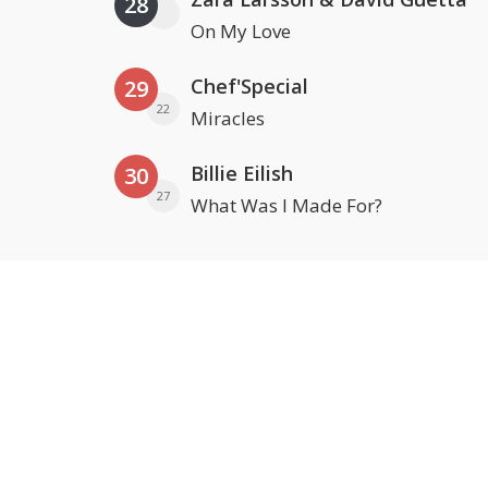
28
On My Love
Chef'Special
29
22
Miracles
Billie Eilish
30
27
What Was I Made For?