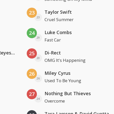
Taylor Swift
23
23
Cruel Summer
Luke Combs
24
29
Fast Car
Kris Kross Amsterdam. Sofia Reyes & Tinie Tempah
Di-Rect
25
20
OMG It's Happening
Miley Cyrus
26
26
Used To Be Young
Nothing But Thieves
27
24
Overcome
Zara Larsson & David Guetta