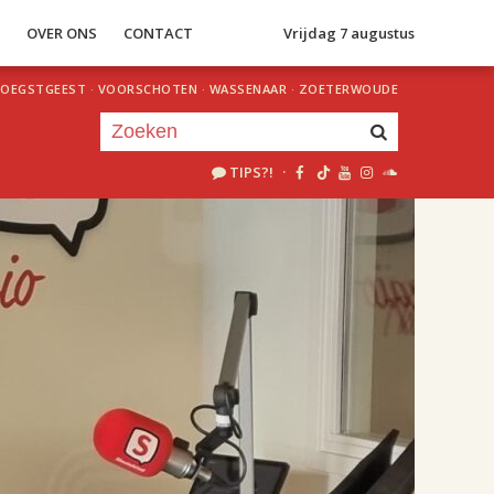
S
OVER ONS
CONTACT
Vrijdag 7 augustus
OEGSTGEEST
·
VOORSCHOTEN
·
WASSENAAR
·
ZOETERWOUDE
TIPS?!
·
Je luistert nu naar
uur 1 van 2
«
Vorig uur
Volgend uur
»
18.00