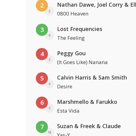
2
2
0800 Heaven
Lost Frequencies
3
6
The Feeling
Peggy Gou
4
3
(It Goes Like) Nanana
Calvin Harris & Sam Smith
5
4
Desire
Marshmello & Farukko
6
5
Esta Vida
Suzan & Freek & Claude
7
18
Yas-Y