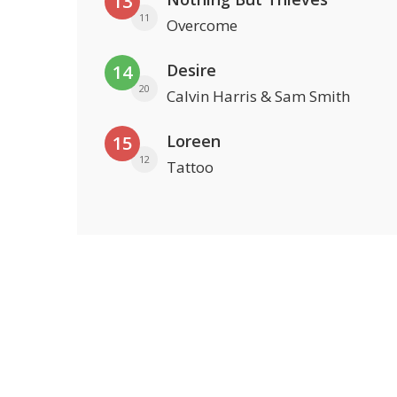
13
11
Overcome
Desire
14
20
Calvin Harris & Sam Smith
Loreen
15
12
Tattoo