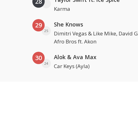
28
Karma
She Knows
29
25
Dimitri Vegas & Like Mike, David 
Afro Bros ft. Akon
Alok & Ava Max
30
24
Car Keys (Ayla)