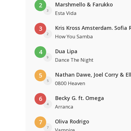
Marshmello & Farukko
2
3
Esta Vida
3
2
How You Samba
Dua Lipa
4
9
Dance The Night
5
5
0800 Heaven
Becky G. ft. Omega
6
4
Arranca
Oliva Rodrigo
7
7
Vampire