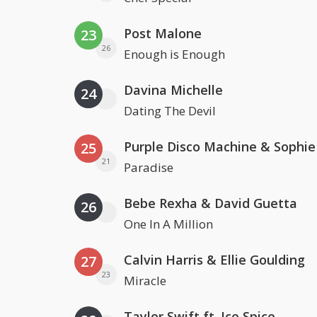
Post Malone
23
26
Enough is Enough
Davina Michelle
24
Dating The Devil
25
21
Paradise
Bebe Rexha & David Guetta
26
One In A Million
Calvin Harris & Ellie Goulding
27
23
Miracle
Taylor Swift ft. Ice Spice