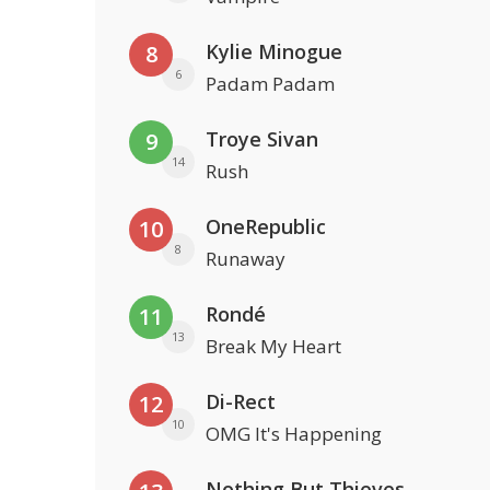
Kylie Minogue
8
6
Padam Padam
Troye Sivan
9
14
Rush
OneRepublic
10
8
Runaway
Rondé
11
13
Break My Heart
Di-Rect
12
10
OMG It's Happening
Nothing But Thieves