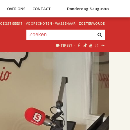
S
OVER ONS
CONTACT
Donderdag 6 augustus
OEGSTGEEST
·
VOORSCHOTEN
·
WASSENAAR
·
ZOETERWOUDE
TIPS?!
·
Je luistert nu naar
uur 1 van 2
«
Vorig uur
Volgend uur
»
18.00