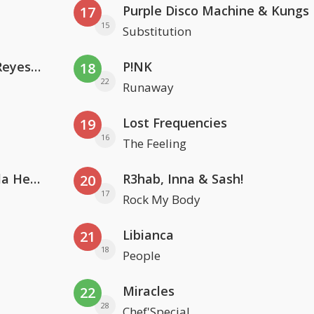
Purple Disco Machine & Kungs
17
15
Substitution
Kris Kross Amsterdam. Sofia Reyes & Tinie Tempah
P!NK
18
22
Runaway
Lost Frequencies
19
16
The Feeling
Nathan Dawe, Joel Corry & Ella Henderson
R3hab, Inna & Sash!
20
17
Rock My Body
Libianca
21
18
People
Miracles
22
28
Chef'Special