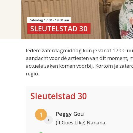
Zaterdag 17.00 - 19.00 uur
SLEUTELSTAD 30
Iedere zaterdagmiddag kun je vanaf 17.00 uur
aandacht voor dé artiesten van dit moment, m
actuele zaken komen voorbij. Kortom je zater
regio.
Sleutelstad 30
Peggy Gou
1
1
(It Goes Like) Nanana