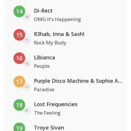
Di-Rect
14
16
OMG It's Happening
R3hab, Inna & Sash!
15
11
Rock My Body
Libianca
16
15
People
Purple Disco Machine & Sophie And The Giants
17
17
Paradise
Lost Frequencies
18
21
The Feeling
Troye Sivan
19