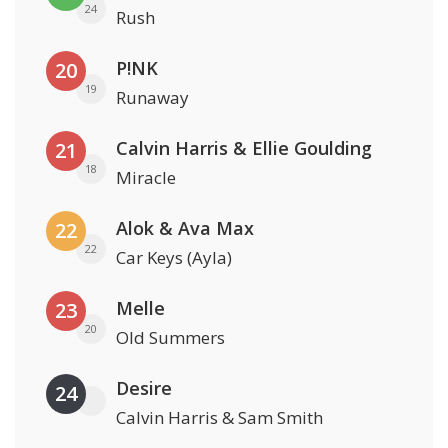
24
Rush
P!NK
20
19
Runaway
Calvin Harris & Ellie Goulding
21
18
Miracle
Alok & Ava Max
22
22
Car Keys (Ayla)
Melle
23
20
Old Summers
Desire
24
Calvin Harris & Sam Smith