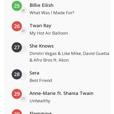
Billie Eilish
25
29
What Was I Made For?
Twan Ray
26
23
My Hot Air Balloon
She Knows
27
Dimitri Vegas & Like Mike, David Guetta
& Afro Bros ft. Akon
Sera
28
Best Friend
Anne-Marie ft. Shania Twain
29
25
Unhealthy
Flemming