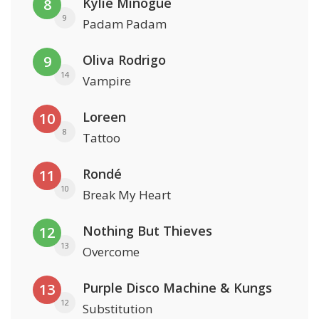
Kylie Minogue
8
9
Padam Padam
Oliva Rodrigo
9
14
Vampire
Loreen
10
8
Tattoo
Rondé
11
10
Break My Heart
Nothing But Thieves
12
13
Overcome
Purple Disco Machine & Kungs
13
12
Substitution