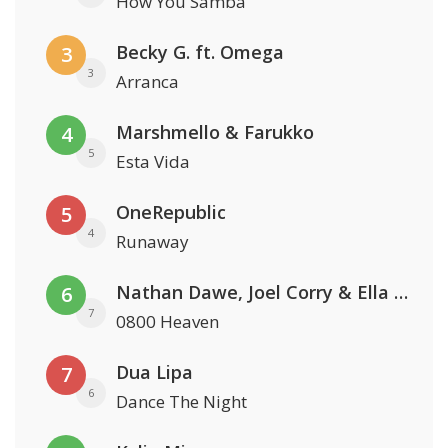
How You Samba
Becky G. ft. Omega
3
3
Arranca
Marshmello & Farukko
4
5
Esta Vida
OneRepublic
5
4
Runaway
Nathan Dawe, Joel Corry & Ella Henderson
6
7
0800 Heaven
Dua Lipa
7
6
Dance The Night