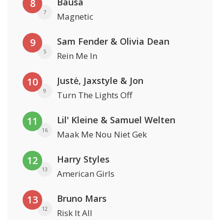
Bausa
8
7
Magnetic
Sam Fender & Olivia Dean
9
5
Rein Me In
Justė, Jaxstyle & Jon
10
9
Turn The Lights Off
Lil' Kleine & Samuel Welten
11
16
Maak Me Nou Niet Gek
Harry Styles
12
13
American Girls
Bruno Mars
13
12
Risk It All