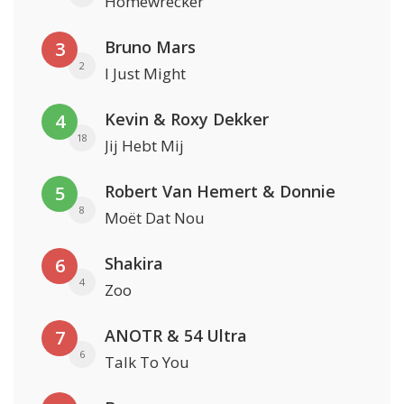
Homewrecker
Bruno Mars
3
2
I Just Might
Kevin & Roxy Dekker
4
18
Jij Hebt Mij
Robert Van Hemert & Donnie
5
8
Moët Dat Nou
Shakira
6
4
Zoo
ANOTR & 54 Ultra
7
6
Talk To You