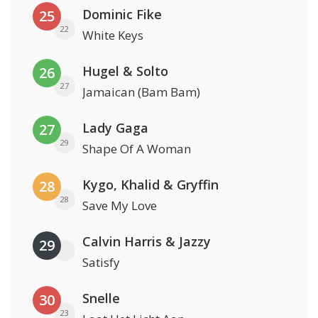
Dominic Fike
25
22
White Keys
Hugel & Solto
26
27
Jamaican (Bam Bam)
Lady Gaga
27
29
Shape Of A Woman
Kygo, Khalid & Gryffin
28
28
Save My Love
Calvin Harris & Jazzy
29
Satisfy
Snelle
30
23