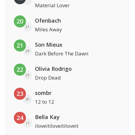
Material Lover
Ofenbach
20
21
Miles Away
Son Mieux
21
24
Dark Before The Dawn
Olivia Rodrigo
22
25
Drop Dead
sombr
23
20
12 to 12
Bella Kay
24
17
iloveitiloveitiloveit