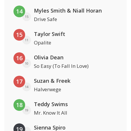
Myles Smith & Niall Horan
14
15
Drive Safe
Taylor Swift
15
11
Opalite
Olivia Dean
16
10
So Easy (To Fall In Love)
Suzan & Freek
17
14
Halverwege
Teddy Swims
18
19
Mr. Know It All
Sienna Spiro
19