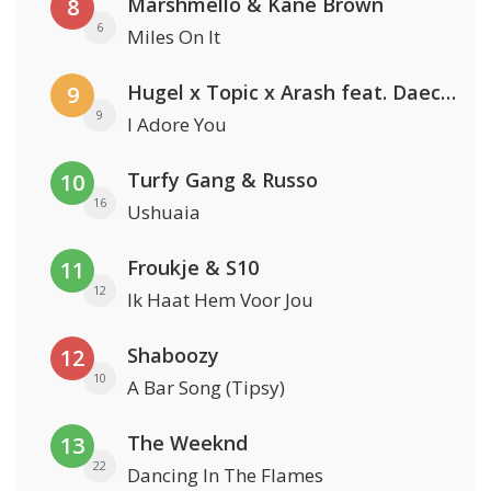
Marshmello & Kane Brown
8
6
Miles On It
Hugel x Topic x Arash feat. Daecolm
9
9
I Adore You
Turfy Gang & Russo
10
16
Ushuaia
Froukje & S10
11
12
Ik Haat Hem Voor Jou
Shaboozy
12
10
A Bar Song (Tipsy)
The Weeknd
13
22
Dancing In The Flames