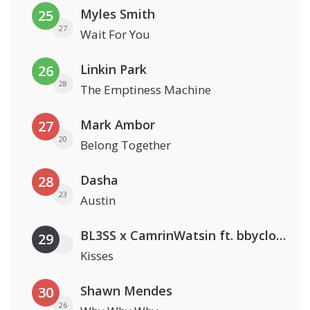
Myles Smith
25
27
Wait For You
Linkin Park
26
28
The Emptiness Machine
Mark Ambor
27
20
Belong Together
Dasha
28
23
Austin
BL3SS x CamrinWatsin ft. bbyclose
29
Kisses
Shawn Mendes
30
26