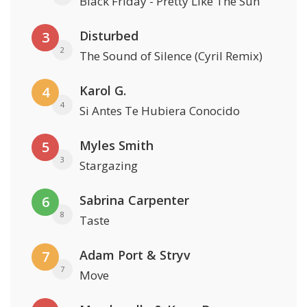
Black Friday - Pretty Like The Sun
Disturbed
3
2
The Sound of Silence (Cyril Remix)
Karol G.
4
4
Si Antes Te Hubiera Conocido
Myles Smith
5
3
Stargazing
Sabrina Carpenter
6
8
Taste
Adam Port & Stryv
7
7
Move