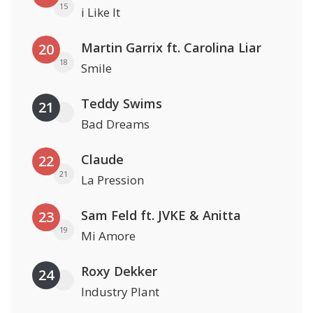
15
i Like It
Martin Garrix ft. Carolina Liar
20
18
Smile
Teddy Swims
21
Bad Dreams
Claude
22
21
La Pression
Sam Feld ft. JVKE & Anitta
23
19
Mi Amore
Roxy Dekker
24
Industry Plant