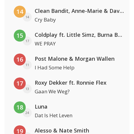
Clean Bandit, Anne-Marie & David Guetta
14
14
Cry Baby
Coldplay ft. Little Simz, Burna Boy, Elyanna & Tini
15
17
WE PRAY
Post Malone & Morgan Wallen
16
11
I Had Some Help
Roxy Dekker ft. Ronnie Flex
17
13
Gaan We Weg?
Luna
18
24
Dat Is Het Leven
Alesso & Nate Smith
19