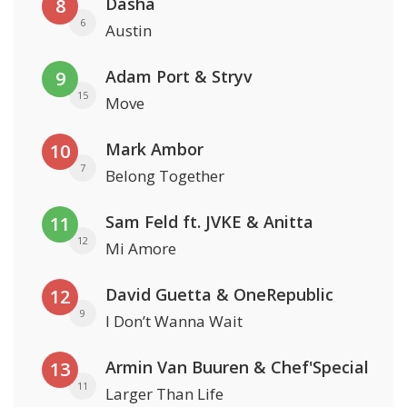
Dasha
8
6
Austin
Adam Port & Stryv
9
15
Move
Mark Ambor
10
7
Belong Together
Sam Feld ft. JVKE & Anitta
11
12
Mi Amore
David Guetta & OneRepublic
12
9
I Don’t Wanna Wait
Armin Van Buuren & Chef'Special
13
11
Larger Than Life