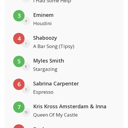
I Had Some Help
Eminem
3
4
Houdini
Shaboozy
4
1
A Bar Song (Tipsy)
Myles Smith
5
8
Stargazing
Sabrina Carpenter
6
5
Espresso
Kris Kross Amsterdam & Inna
7
10
Queen Of My Castle