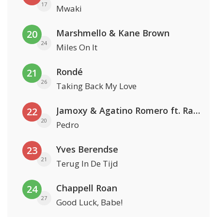
17
Mwaki
Marshmello & Kane Brown
20
24
Miles On It
Rondé
21
26
Taking Back My Love
Jamoxy & Agatino Romero ft. Raffaella Carrà
22
20
Pedro
Yves Berendse
23
21
Terug In De Tijd
Chappell Roan
24
27
Good Luck, Babe!