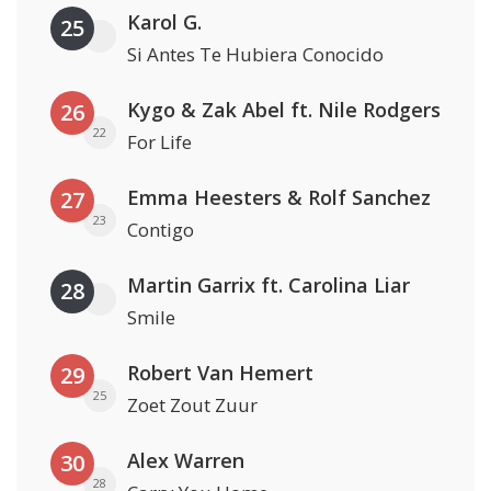
Karol G.
25
Si Antes Te Hubiera Conocido
Kygo & Zak Abel ft. Nile Rodgers
26
22
For Life
Emma Heesters & Rolf Sanchez
27
23
Contigo
Martin Garrix ft. Carolina Liar
28
Smile
Robert Van Hemert
29
25
Zoet Zout Zuur
Alex Warren
30
28