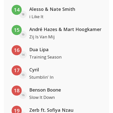
Alesso & Nate Smith
14
18
i Like It
André Hazes & Mart Hoogkamer
15
19
Zij Is Van Mij
Dua Lipa
16
14
Training Season
Cyril
17
13
Stumblin' In
Benson Boone
18
16
Slow It Down
Zerb ft. Sofiya Nzau
19