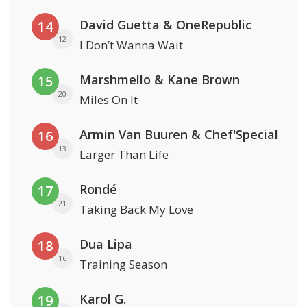
David Guetta & OneRepublic
14
12
I Don’t Wanna Wait
Marshmello & Kane Brown
15
20
Miles On It
Armin Van Buuren & Chef'Special
16
13
Larger Than Life
Rondé
17
21
Taking Back My Love
Dua Lipa
18
16
Training Season
Karol G.
19