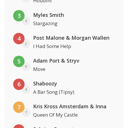
Houdini
Myles Smith
3
5
Stargazing
Post Malone & Morgan Wallen
4
2
I Had Some Help
Adam Port & Stryv
5
9
Move
Shaboozy
6
4
A Bar Song (Tipsy)
Kris Kross Amsterdam & Inna
7
7
Queen Of My Castle