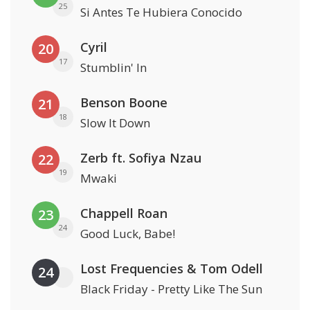
25
Si Antes Te Hubiera Conocido
Cyril
20
17
Stumblin' In
Benson Boone
21
18
Slow It Down
Zerb ft. Sofiya Nzau
22
19
Mwaki
Chappell Roan
23
24
Good Luck, Babe!
Lost Frequencies & Tom Odell
24
Black Friday - Pretty Like The Sun