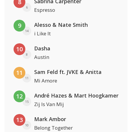
Sabrina Carpenter
8
6
Espresso
Alesso & Nate Smith
9
14
i Like It
Dasha
10
8
Austin
Sam Feld ft. JVKE & Anitta
11
11
Mi Amore
André Hazes & Mart Hoogkamer
12
15
Zij Is Van Mij
Mark Ambor
13
10
Belong Together