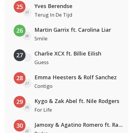
Yves Berendse
25
23
Terug In De Tijd
Martin Garrix ft. Carolina Liar
26
28
Smile
Charlie XCX ft. Billie Eilish
27
Guess
Emma Heesters & Rolf Sanchez
28
27
Contigo
Kygo & Zak Abel ft. Nile Rodgers
29
26
For Life
Jamoxy & Agatino Romero ft. Raffaella Carrà
30
22