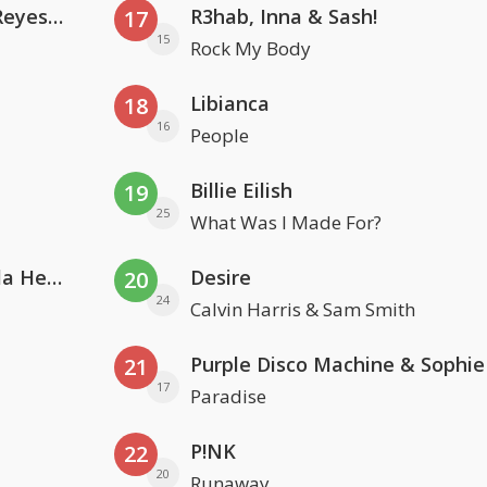
Kris Kross Amsterdam. Sofia Reyes & Tinie Tempah
R3hab, Inna & Sash!
17
15
Rock My Body
Libianca
18
16
People
Billie Eilish
19
25
What Was I Made For?
Nathan Dawe, Joel Corry & Ella Henderson
Desire
20
24
Calvin Harris & Sam Smith
21
17
Paradise
P!NK
22
20
Runaway