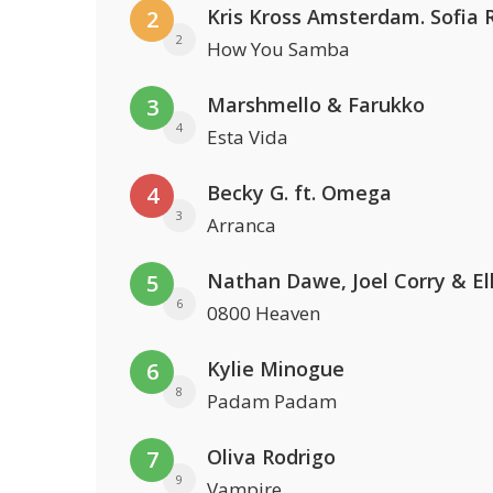
2
2
How You Samba
Marshmello & Farukko
3
4
Esta Vida
Becky G. ft. Omega
4
3
Arranca
5
6
0800 Heaven
Kylie Minogue
6
8
Padam Padam
Oliva Rodrigo
7
9
Vampire