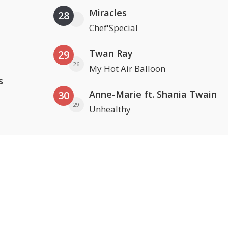
Miracles
28
Chef'Special
Twan Ray
29
26
My Hot Air Balloon
s
Anne-Marie ft. Shania Twain
30
29
Unhealthy