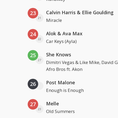
Calvin Harris & Ellie Goulding
23
21
Miracle
Alok & Ava Max
24
22
Car Keys (Ayla)
She Knows
25
27
Dimitri Vegas & Like Mike, David 
Afro Bros ft. Akon
Post Malone
26
Enough is Enough
Melle
27
23
Old Summers