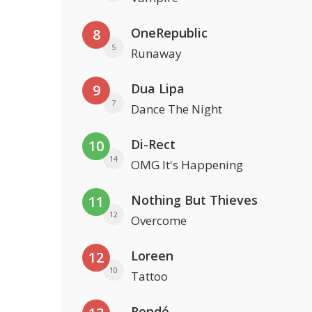
OneRepublic
8
5
Runaway
Dua Lipa
9
7
Dance The Night
Di-Rect
10
14
OMG It's Happening
Nothing But Thieves
11
12
Overcome
Loreen
12
10
Tattoo
Rondé