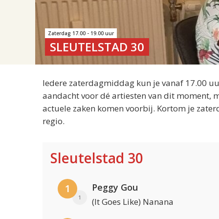
Zaterdag 17.00 - 19.00 uur
SLEUTELSTAD 30
Iedere zaterdagmiddag kun je vanaf 17.00 uur
aandacht voor dé artiesten van dit moment, m
actuele zaken komen voorbij. Kortom je zater
regio.
Sleutelstad 30
Peggy Gou
1
1
(It Goes Like) Nanana