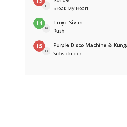
13
11
Break My Heart
Troye Sivan
14
19
Rush
Purple Disco Machine & Kung
15
13
Substitution