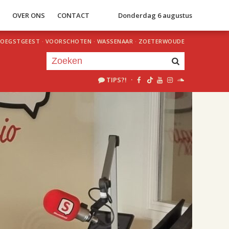
S
OVER ONS
CONTACT
Donderdag 6 augustus
OEGSTGEEST
·
VOORSCHOTEN
·
WASSENAAR
·
ZOETERWOUDE
TIPS?!
·
Je luistert nu naar
uur 1 van 2
«
Vorig uur
Volgend uur
»
18.00