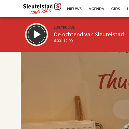
NIEUWS
AGENDA
GIDS
LUISTER LIVE:
De ochtend van Sleutelstad
6.00 - 12.00 uur
17.00
Inklappen