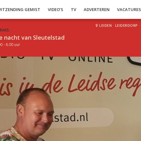
UITZENDING GEMIST
VIDEO’S
TV
ADVERTEREN
VACATURE
LEIDEN
·
LEIDERDORP
·
RAKS:
e nacht van Sleutelstad
0 - 6.00 uur