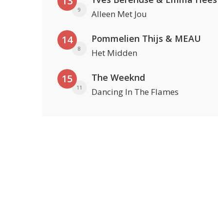
13
9
Alleen Met Jou
Pommelien Thijs & MEAU
14
8
Het Midden
The Weeknd
15
11
Dancing In The Flames