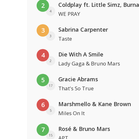
2
4
WE PRAY
Sabrina Carpenter
3
3
Taste
Die With A Smile
4
2
Lady Gaga & Bruno Mars
Gracie Abrams
5
17
That's So True
Marshmello & Kane Brown
6
5
Miles On It
Rosé & Bruno Mars
7
15
APT