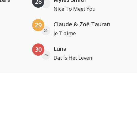
28
Nice To Meet You
Claude & Zoë Tauran
29
29
Je T'aime
Luna
30
26
Dat Is Het Leven