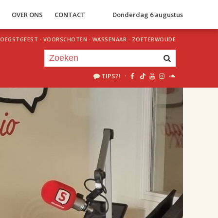
S
OVER ONS
CONTACT
Donderdag 6 augustus
OEGSTGEEST
·
VOORSCHOTEN
·
WASSENAAR
·
ZOETERWOUDE
TIPS?!
·
Je luistert nu naar
uur 1 van 2
«
Vorig uur
Volgend uur
»
18.00