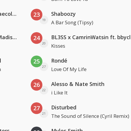
Hugel x Topic x Arash feat. Daecolm
Shaboozy
23
19
A Bar Song (Tipsy)
David Guetta & Alesso feat. Madison Love
BL3SS x CamrinWatsin ft. bbyc
24
20
Kisses
l
Rondé
25
27
n
Love Of My Life
Alesso & Nate Smith
26
22
i Like It
Disturbed
27
21
The Sound of Silence (Cyril Remix)
ters
Myles Smith