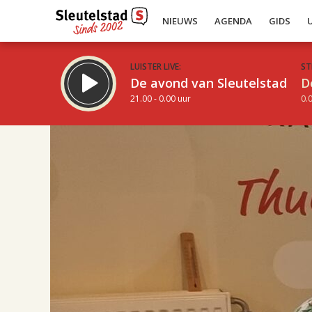
NIEUWS
AGENDA
GIDS
LUISTER LIVE:
ST
De avond van Sleutelstad
D
21.00 - 0.00 uur
0.0
17.00
Inklappen