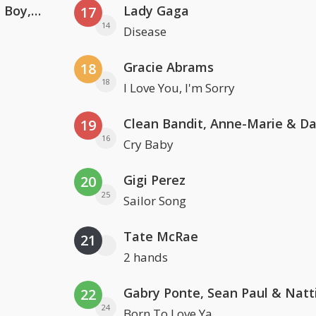
Coldplay ft. Little Simz, Burna Boy, Elyanna & Tini
Lady Gaga
17
14
Disease
Gracie Abrams
18
18
I Love You, I'm Sorry
19
16
Cry Baby
Gigi Perez
20
25
Sailor Song
Tate McRae
21
2 hands
22
24
Born To Love Ya