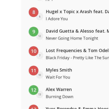
8
6
I Adore You
9
12
Never Going Home Tonight
Lost Frequencies & Tom Odel
10
7
Black Friday - Pretty Like The Su
Myles Smith
11
10
Wait For You
Alex Warren
12
13
Burning Down
Yves Berendse & Emma Hees