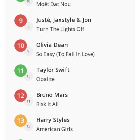
10
Moët Dat Nou
Justė, Jaxstyle & Jon
9
5
Turn The Lights Off
Olivia Dean
10
9
So Easy (To Fall In Love)
Taylor Swift
11
16
Opalite
Bruno Mars
12
11
Risk It All
Harry Styles
13
13
American Girls