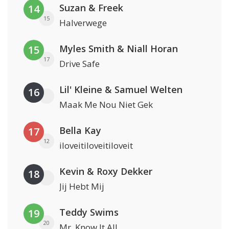
Suzan & Freek
14
15
Halverwege
Myles Smith & Niall Horan
15
17
Drive Safe
Lil' Kleine & Samuel Welten
16
Maak Me Nou Niet Gek
Bella Kay
17
12
iloveitiloveitiloveit
Kevin & Roxy Dekker
18
Jij Hebt Mij
Teddy Swims
19
20
Mr. Know It All