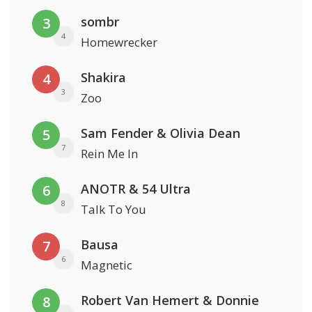
sombr
3
4
Homewrecker
Shakira
4
3
Zoo
Sam Fender & Olivia Dean
5
7
Rein Me In
ANOTR & 54 Ultra
6
8
Talk To You
Bausa
7
6
Magnetic
Robert Van Hemert & Donnie
8