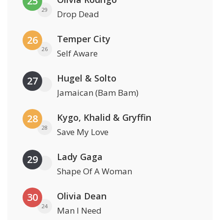
25
29
Drop Dead
Temper City
26
26
Self Aware
Hugel & Solto
27
Jamaican (Bam Bam)
Kygo, Khalid & Gryffin
28
28
Save My Love
Lady Gaga
29
Shape Of A Woman
Olivia Dean
30
24
Man I Need