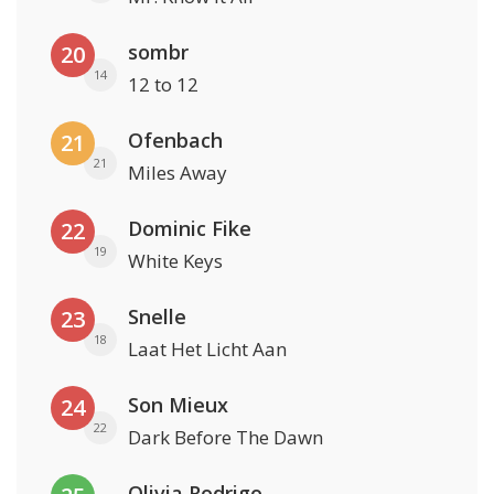
sombr
20
14
12 to 12
Ofenbach
21
21
Miles Away
Dominic Fike
22
19
White Keys
Snelle
23
18
Laat Het Licht Aan
Son Mieux
24
22
Dark Before The Dawn
Olivia Rodrigo