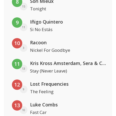
Son Mieux
8
15
Tonight
Iñigo Quintero
9
11
Si No Estás
Racoon
10
3
Nickel For Goodbye
Kris Kross Amsterdam, Sera & Conor Maynard
11
13
Stay (Never Leave)
Lost Frequencies
12
9
The Feeling
Luke Combs
13
10
Fast Car