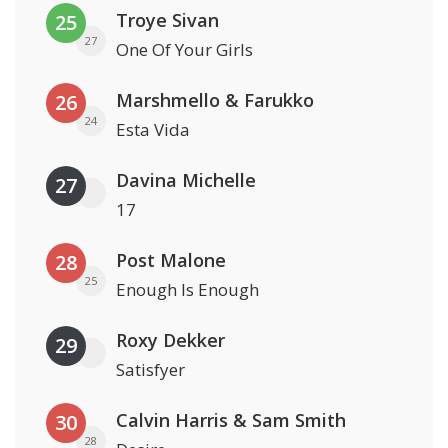
Troye Sivan
25
27
One Of Your Girls
Marshmello & Farukko
26
24
Esta Vida
Davina Michelle
27
17
Post Malone
28
25
Enough Is Enough
Roxy Dekker
29
Satisfyer
Calvin Harris & Sam Smith
30
28