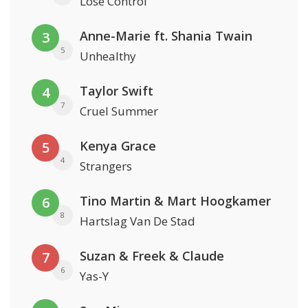
Lose Control
Anne-Marie ft. Shania Twain
3
5
Unhealthy
Taylor Swift
4
7
Cruel Summer
Kenya Grace
5
4
Strangers
Tino Martin & Mart Hoogkamer
6
8
Hartslag Van De Stad
Suzan & Freek & Claude
7
6
Yas-Y