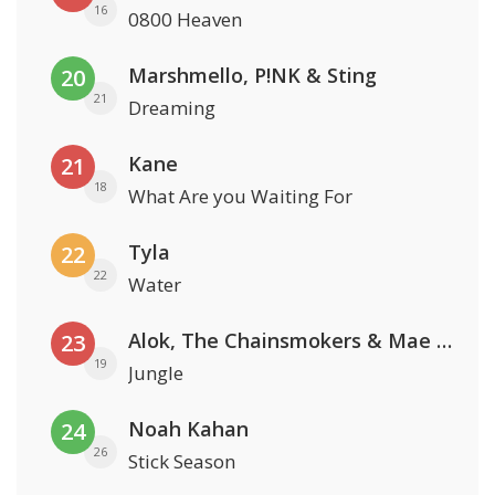
16
0800 Heaven
Marshmello, P!NK & Sting
20
21
Dreaming
Kane
21
18
What Are you Waiting For
Tyla
22
22
Water
Alok, The Chainsmokers & Mae Stephens
23
19
Jungle
Noah Kahan
24
26
Stick Season