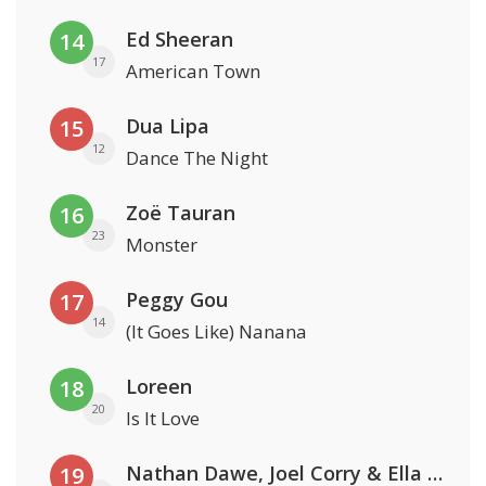
Ed Sheeran
14
17
American Town
Dua Lipa
15
12
Dance The Night
Zoë Tauran
16
23
Monster
Peggy Gou
17
14
(It Goes Like) Nanana
Loreen
18
20
Is It Love
Nathan Dawe, Joel Corry & Ella Henderson
19