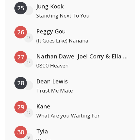
Jung Kook
25
Standing Next To You
Peggy Gou
26
23
(It Goes Like) Nanana
Nathan Dawe, Joel Corry & Ella Henderson
27
25
0800 Heaven
Dean Lewis
28
Trust Me Mate
Kane
29
27
What Are you Waiting For
Tyla
30
28