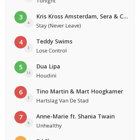
Tonight
Kris Kross Amsterdam, Sera & Conor Maynard
3
4
Stay (Never Leave)
Teddy Swims
4
3
Lose Control
Dua Lipa
5
13
Houdini
Tino Martin & Mart Hoogkamer
6
5
Hartslag Van De Stad
Anne-Marie ft. Shania Twain
7
6
Unhealthy