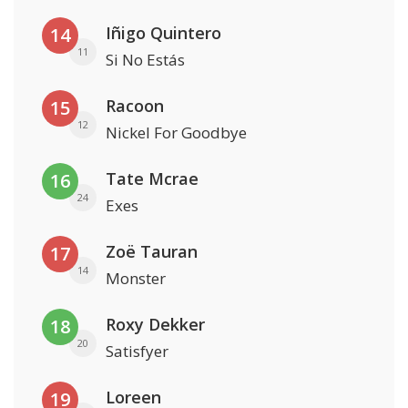
Iñigo Quintero
14
11
Si No Estás
Racoon
15
12
Nickel For Goodbye
Tate Mcrae
16
24
Exes
Zoë Tauran
17
14
Monster
Roxy Dekker
18
20
Satisfyer
Loreen
19