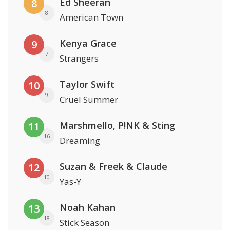
Ed Sheeran
8
8
American Town
Kenya Grace
9
7
Strangers
Taylor Swift
10
9
Cruel Summer
Marshmello, P!NK & Sting
11
16
Dreaming
Suzan & Freek & Claude
12
10
Yas-Y
Noah Kahan
13
18
Stick Season