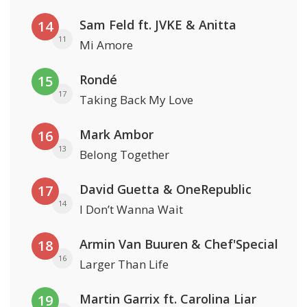
Sam Feld ft. JVKE & Anitta
14
11
Mi Amore
Rondé
15
17
Taking Back My Love
Mark Ambor
16
13
Belong Together
David Guetta & OneRepublic
17
14
I Don’t Wanna Wait
Armin Van Buuren & Chef'Special
18
16
Larger Than Life
Martin Garrix ft. Carolina Liar
19