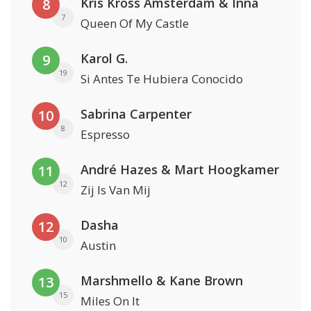
Kris Kross Amsterdam & Inna
8
7
Queen Of My Castle
Karol G.
9
19
Si Antes Te Hubiera Conocido
Sabrina Carpenter
10
8
Espresso
André Hazes & Mart Hoogkamer
11
12
Zij Is Van Mij
Dasha
12
10
Austin
Marshmello & Kane Brown
13
15
Miles On It