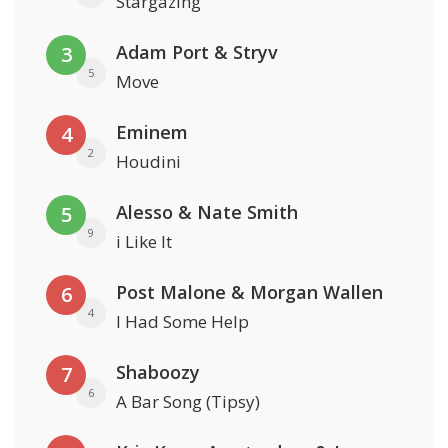
Stargazing
Adam Port & Stryv
3
5
Move
Eminem
4
2
Houdini
Alesso & Nate Smith
5
9
i Like It
Post Malone & Morgan Wallen
6
4
I Had Some Help
Shaboozy
7
6
A Bar Song (Tipsy)