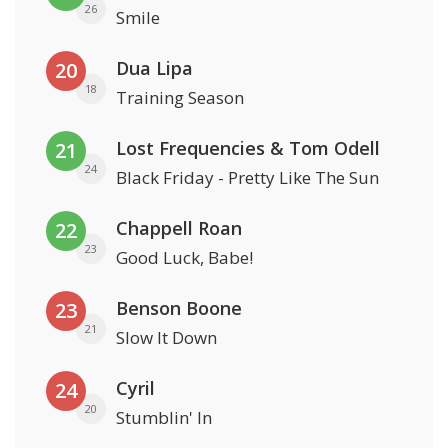
26
Smile
Dua Lipa
20
18
Training Season
Lost Frequencies & Tom Odell
21
24
Black Friday - Pretty Like The Sun
Chappell Roan
22
23
Good Luck, Babe!
Benson Boone
23
21
Slow It Down
Cyril
24
20
Stumblin' In