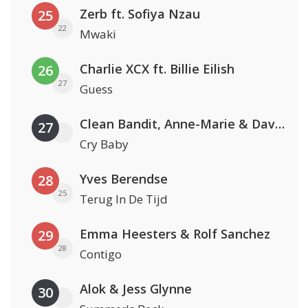
Zerb ft. Sofiya Nzau
25
22
Mwaki
Charlie XCX ft. Billie Eilish
26
27
Guess
Clean Bandit, Anne-Marie & David Guetta
27
Cry Baby
Yves Berendse
28
25
Terug In De Tijd
Emma Heesters & Rolf Sanchez
29
28
Contigo
Alok & Jess Glynne
30