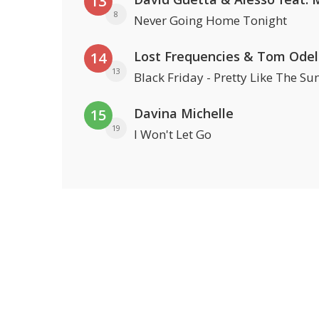
13
8
Never Going Home Tonight
Lost Frequencies & Tom Odel
14
13
Black Friday - Pretty Like The Su
Davina Michelle
15
19
I Won't Let Go