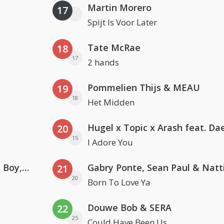
Martin Morero
17
Spijt Is Voor Later
Tate McRae
18
17
2 hands
Pommelien Thijs & MEAU
19
18
Het Midden
20
15
I Adore You
Coldplay ft. Little Simz, Burna Boy, Elyanna & Tini
21
20
Born To Love Ya
Douwe Bob & SERA
22
25
Could Have Been Us