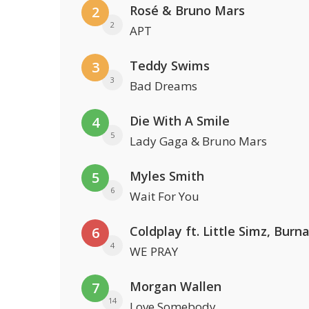
Rosé & Bruno Mars
2
2
APT
Teddy Swims
3
3
Bad Dreams
Die With A Smile
4
5
Lady Gaga & Bruno Mars
Myles Smith
5
6
Wait For You
6
4
WE PRAY
Morgan Wallen
7
14
Love Somebody