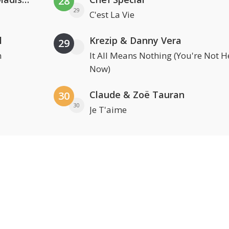
28
29
C'est La Vie
l
Krezip & Danny Vera
29
n
It All Means Nothing (You're Not H
Now)
Claude & Zoë Tauran
30
30
Je T'aime