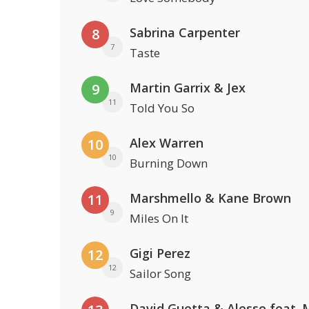
Sabrina Carpenter
8
7
Taste
Martin Garrix & Jex
9
11
Told You So
Alex Warren
10
10
Burning Down
Marshmello & Kane Brown
11
9
Miles On It
Gigi Perez
12
12
Sailor Song