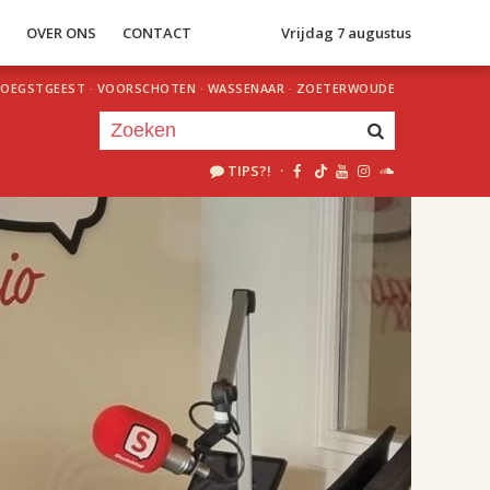
S
OVER ONS
CONTACT
Vrijdag 7 augustus
OEGSTGEEST
·
VOORSCHOTEN
·
WASSENAAR
·
ZOETERWOUDE
TIPS?!
·
Je luistert nu naar
uur 1 van 2
«
Vorig uur
Volgend uur
»
18.00