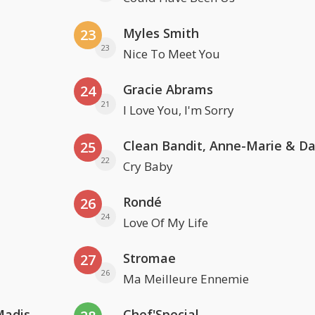
Myles Smith
23
23
Nice To Meet You
Gracie Abrams
24
21
I Love You, I'm Sorry
25
22
Cry Baby
Rondé
26
24
Love Of My Life
Stromae
27
26
Ma Meilleure Ennemie
David Guetta & Alesso feat. Madison Love
Chef'Special