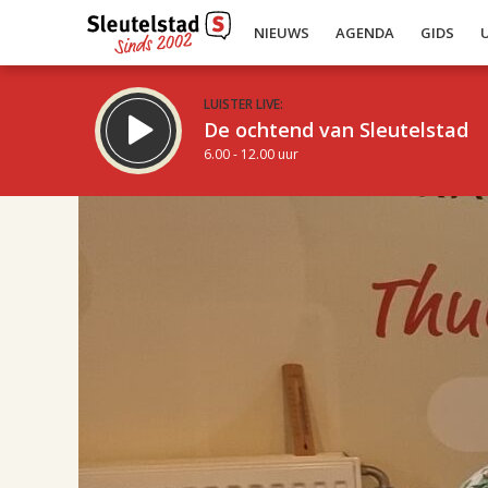
NIEUWS
AGENDA
GIDS
LUISTER LIVE:
De ochtend van Sleutelstad
6.00 - 12.00 uur
17.00
Inklappen