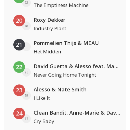
22
The Emptiness Machine
Roxy Dekker
20
18
Industry Plant
Pommelien Thijs & MEAU
21
Het Midden
David Guetta & Alesso feat. Madison Love
22
25
Never Going Home Tonight
Alesso & Nate Smith
23
19
i Like It
Clean Bandit, Anne-Marie & David Guetta
24
17
Cry Baby