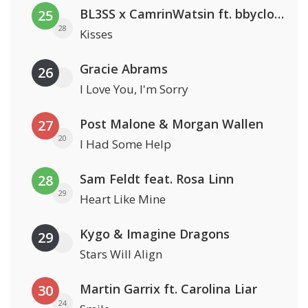
BL3SS x CamrinWatsin ft. bbyclose
25
28
Kisses
Gracie Abrams
26
I Love You, I'm Sorry
Post Malone & Morgan Wallen
27
20
I Had Some Help
Sam Feldt feat. Rosa Linn
28
29
Heart Like Mine
Kygo & Imagine Dragons
29
Stars Will Align
Martin Garrix ft. Carolina Liar
30
24