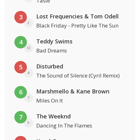
Taste
Lost Frequencies & Tom Odell
3
2
Black Friday - Pretty Like The Sun
Teddy Swims
4
12
Bad Dreams
Disturbed
5
4
The Sound of Silence (Cyril Remix)
Marshmello & Kane Brown
6
7
Miles On It
The Weeknd
7
9
Dancing In The Flames