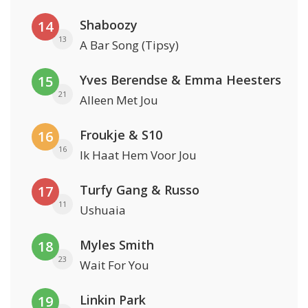
Shaboozy
14
13
A Bar Song (Tipsy)
Yves Berendse & Emma Heesters
15
21
Alleen Met Jou
Froukje & S10
16
16
Ik Haat Hem Voor Jou
Turfy Gang & Russo
17
11
Ushuaia
Myles Smith
18
23
Wait For You
Linkin Park
19