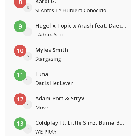
Karol G.
8
6
Si Antes Te Hubiera Conocido
Hugel x Topic x Arash feat. Daecolm
9
10
I Adore You
Myles Smith
10
5
Stargazing
Luna
11
14
Dat Is Het Leven
Adam Port & Stryv
12
8
Move
Coldplay ft. Little Simz, Burna Boy, Elyanna & Tini
13
15
WE PRAY