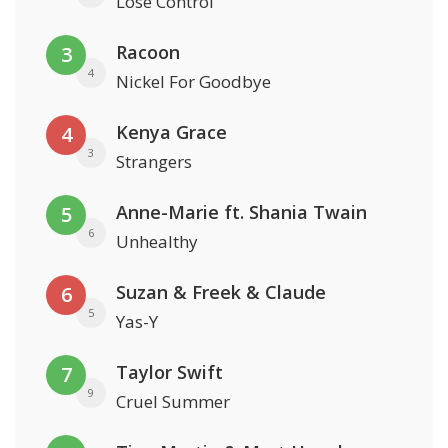
Lose Control
Racoon
3
4
Nickel For Goodbye
Kenya Grace
4
3
Strangers
Anne-Marie ft. Shania Twain
5
6
Unhealthy
Suzan & Freek & Claude
6
5
Yas-Y
Taylor Swift
7
9
Cruel Summer