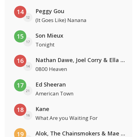
Peggy Gou
14
12
(It Goes Like) Nanana
Son Mieux
15
17
Tonight
Nathan Dawe, Joel Corry & Ella Henderson
16
14
0800 Heaven
Ed Sheeran
17
21
American Town
Kane
18
16
What Are you Waiting For
Alok, The Chainsmokers & Mae Stephens
19