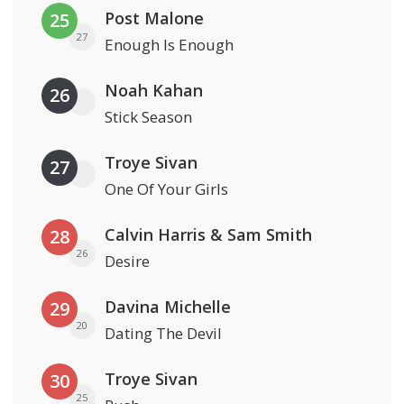
Post Malone
25
27
Enough Is Enough
Noah Kahan
26
Stick Season
Troye Sivan
27
One Of Your Girls
Calvin Harris & Sam Smith
28
26
Desire
Davina Michelle
29
20
Dating The Devil
Troye Sivan
30
25