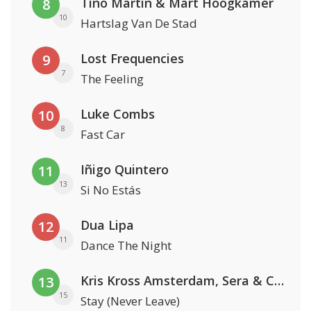
Tino Martin & Mart Hoogkamer
8
10
Hartslag Van De Stad
Lost Frequencies
9
7
The Feeling
Luke Combs
10
8
Fast Car
Iñigo Quintero
11
13
Si No Estás
Dua Lipa
12
11
Dance The Night
Kris Kross Amsterdam, Sera & Conor Maynard
13
15
Stay (Never Leave)