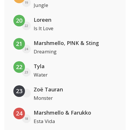
19
Jungle
Loreen
20
22
Is It Love
Marshmello, P!NK & Sting
21
24
Dreaming
Tyla
22
23
Water
Zoë Tauran
23
Monster
Marshmello & Farukko
24
18
Esta Vida