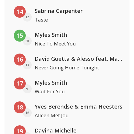
Sabrina Carpenter
14
12
Taste
Myles Smith
15
20
Nice To Meet You
David Guetta & Alesso feat. Madison Love
16
13
Never Going Home Tonight
Myles Smith
17
9
Wait For You
Yves Berendse & Emma Heesters
18
16
Alleen Met Jou
Davina Michelle
19