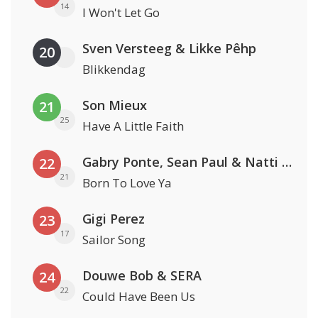
14
I Won't Let Go
Sven Versteeg & Likke Pêhp
20
Blikkendag
Son Mieux
21
25
Have A Little Faith
Gabry Ponte, Sean Paul & Natti Natasha
22
21
Born To Love Ya
Gigi Perez
23
17
Sailor Song
Douwe Bob & SERA
24
22
Could Have Been Us