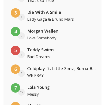
That's So True
Die With A Smile
3
3
Lady Gaga & Bruno Mars
Morgan Wallen
4
5
Love Somebody
Teddy Swims
5
4
Bad Dreams
Coldplay ft. Little Simz, Burna Boy, Elyanna & Tini
6
6
WE PRAY
Lola Young
7
15
Messy