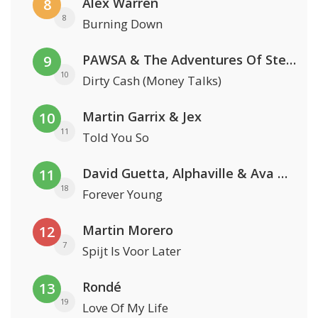
Alex Warren
8
8
Burning Down
PAWSA & The Adventures Of Stevie V
9
10
Dirty Cash (Money Talks)
Martin Garrix & Jex
10
11
Told You So
David Guetta, Alphaville & Ava Max
11
18
Forever Young
Martin Morero
12
7
Spijt Is Voor Later
Rondé
13
19
Love Of My Life