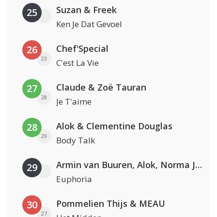
Suzan & Freek
25
Ken Je Dat Gevoel
Chef'Special
26
23
C'est La Vie
Claude & Zoë Tauran
27
28
Je T'aime
Alok & Clementine Douglas
28
29
Body Talk
Armin van Buuren, Alok, Norma Jean Martine & LAWRENT
29
Euphoria
Pommelien Thijs & MEAU
30
27