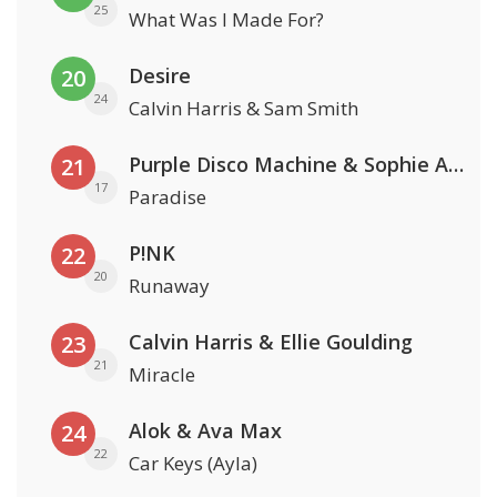
25
What Was I Made For?
Desire
20
24
Calvin Harris & Sam Smith
Purple Disco Machine & Sophie And The Giants
21
17
Paradise
P!NK
22
20
Runaway
Calvin Harris & Ellie Goulding
23
21
Miracle
Alok & Ava Max
24
22
Car Keys (Ayla)