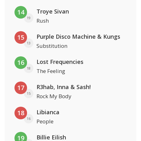
Troye Sivan
14
19
Rush
Purple Disco Machine & Kungs
15
13
Substitution
Lost Frequencies
16
18
The Feeling
R3hab, Inna & Sash!
17
15
Rock My Body
Libianca
18
16
People
Billie Eilish
19