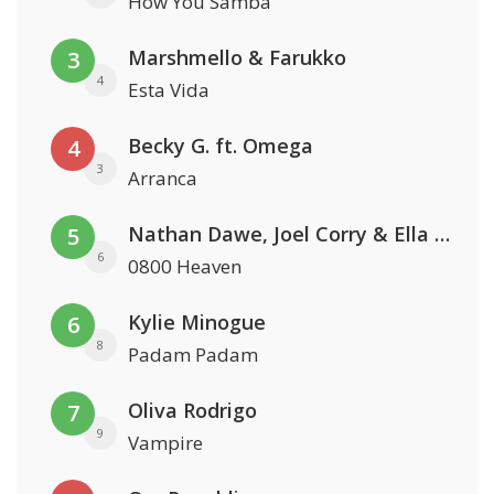
How You Samba
Marshmello & Farukko
3
4
Esta Vida
Becky G. ft. Omega
4
3
Arranca
Nathan Dawe, Joel Corry & Ella Henderson
5
6
0800 Heaven
Kylie Minogue
6
8
Padam Padam
Oliva Rodrigo
7
9
Vampire