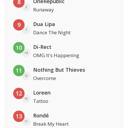
OneRepublic
8
5
Runaway
Dua Lipa
9
7
Dance The Night
Di-Rect
10
14
OMG It's Happening
Nothing But Thieves
11
12
Overcome
Loreen
12
10
Tattoo
Rondé
13
11
Break My Heart