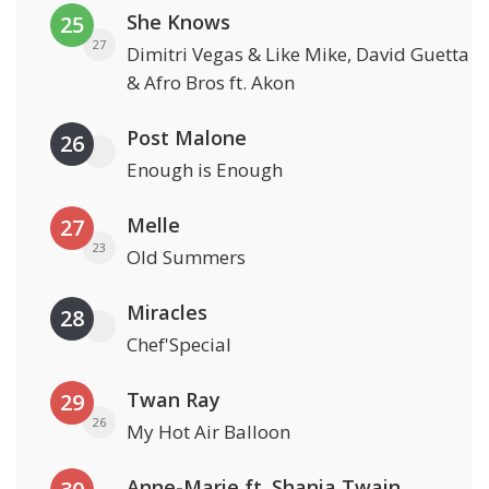
She Knows
25
27
Dimitri Vegas & Like Mike, David Guetta
& Afro Bros ft. Akon
Post Malone
26
Enough is Enough
Melle
27
23
Old Summers
Miracles
28
Chef'Special
Twan Ray
29
26
My Hot Air Balloon
Anne-Marie ft. Shania Twain