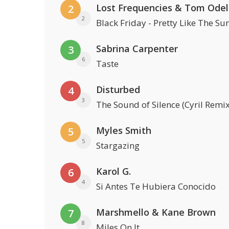
Lost Frequencies & Tom Odel
2
2
Black Friday - Pretty Like The Su
Sabrina Carpenter
3
6
Taste
Disturbed
4
3
The Sound of Silence (Cyril Remix
Myles Smith
5
5
Stargazing
Karol G.
6
4
Si Antes Te Hubiera Conocido
Marshmello & Kane Brown
7
8
Miles On It