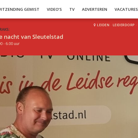
UITZENDING GEMIST
VIDEO’S
TV
ADVERTEREN
VACATURE
LEIDEN
·
LEIDERDORP
·
RAKS:
e nacht van Sleutelstad
0 - 6.00 uur