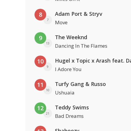
Adam Port & Stryv
8
7
Move
The Weeknd
9
13
Dancing In The Flames
10
9
I Adore You
Turfy Gang & Russo
11
10
Ushuaia
Teddy Swims
12
21
Bad Dreams
Shaboozy