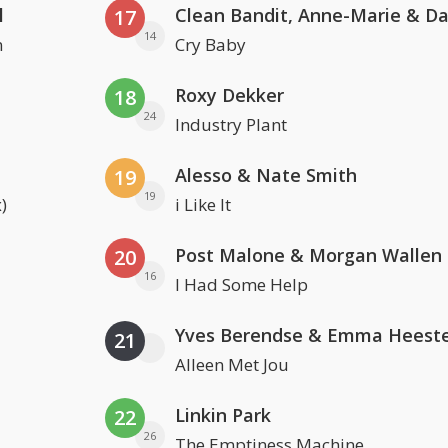
l
17
14
n
Cry Baby
Roxy Dekker
18
24
Industry Plant
Alesso & Nate Smith
19
19
)
i Like It
Post Malone & Morgan Wallen
20
16
I Had Some Help
Yves Berendse & Emma Heeste
21
Alleen Met Jou
Linkin Park
22
26
The Emptiness Machine