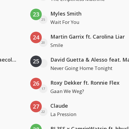
Myles Smith
23
25
Wait For You
Martin Garrix ft. Carolina Liar
24
20
Smile
Hugel x Topic x Arash feat. Daecolm
25
Never Going Home Tonight
Roxy Dekker ft. Ronnie Flex
26
17
Gaan We Weg?
Claude
27
22
La Pression
BL3SS x CamrinWatsin ft. bbyc