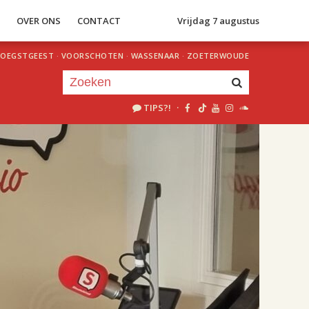
S
OVER ONS
CONTACT
Vrijdag 7 augustus
OEGSTGEEST
·
VOORSCHOTEN
·
WASSENAAR
·
ZOETERWOUDE
TIPS?!
·
Je luistert nu naar
uur 1 van 2
«
Vorig uur
Volgend uur
»
18.00