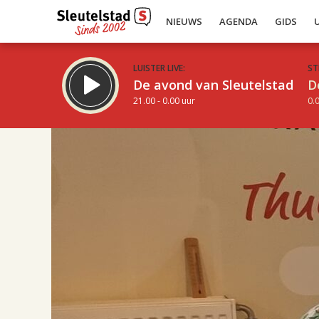
NIEUWS
AGENDA
GIDS
LUISTER LIVE:
ST
De avond van Sleutelstad
D
21.00 - 0.00 uur
0.0
17.00
Inklappen