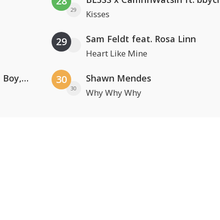
28
29
Kisses
Sam Feldt feat. Rosa Linn
29
Heart Like Mine
Coldplay ft. Little Simz, Burna Boy, Elyanna & Tini
Shawn Mendes
30
30
Why Why Why