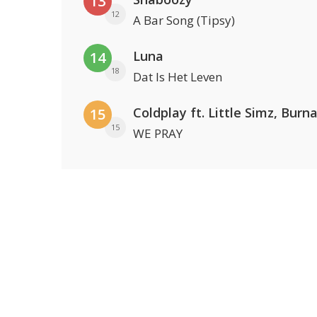
13
12
A Bar Song (Tipsy)
Luna
14
18
Dat Is Het Leven
15
15
WE PRAY