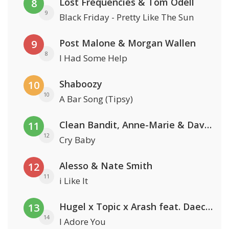
Lost Frequencies & Tom Odell
8
9
Black Friday - Pretty Like The Sun
Post Malone & Morgan Wallen
9
8
I Had Some Help
Shaboozy
10
10
A Bar Song (Tipsy)
Clean Bandit, Anne-Marie & David Guetta
11
12
Cry Baby
Alesso & Nate Smith
12
11
i Like It
Hugel x Topic x Arash feat. Daecolm
13
14
I Adore You