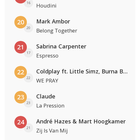
16
Houdini
Mark Ambor
20
20
Belong Together
Sabrina Carpenter
21
17
Espresso
Coldplay ft. Little Simz, Burna Boy, Elyanna & Tini
22
22
WE PRAY
Claude
23
23
La Pression
André Hazes & Mart Hoogkamer
24
21
Zij Is Van Mij