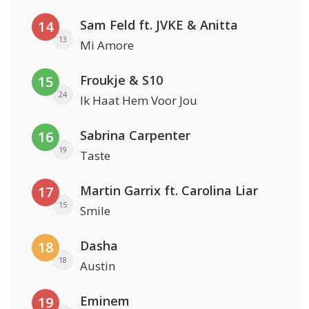
Sam Feld ft. JVKE & Anitta
14
13
Mi Amore
Froukje & S10
15
24
Ik Haat Hem Voor Jou
Sabrina Carpenter
16
19
Taste
Martin Garrix ft. Carolina Liar
17
15
Smile
Dasha
18
18
Austin
Eminem
19