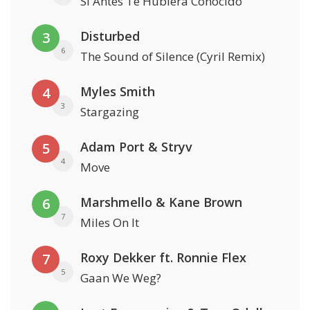
Si Antes Te Hubiera Conocido
Disturbed
3
6
The Sound of Silence (Cyril Remix)
Myles Smith
4
3
Stargazing
Adam Port & Stryv
5
4
Move
Marshmello & Kane Brown
6
7
Miles On It
Roxy Dekker ft. Ronnie Flex
7
5
Gaan We Weg?