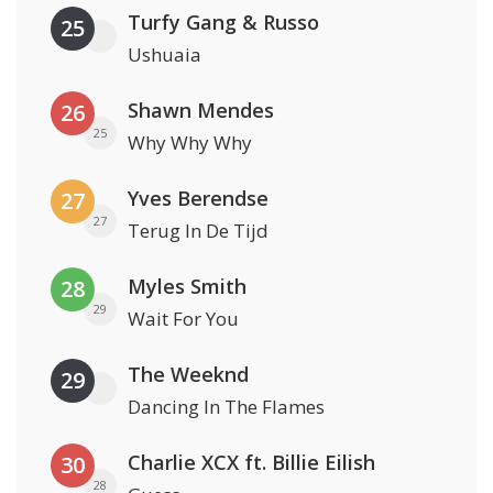
Turfy Gang & Russo
25
Ushuaia
Shawn Mendes
26
25
Why Why Why
Yves Berendse
27
27
Terug In De Tijd
Myles Smith
28
29
Wait For You
The Weeknd
29
Dancing In The Flames
Charlie XCX ft. Billie Eilish
30
28