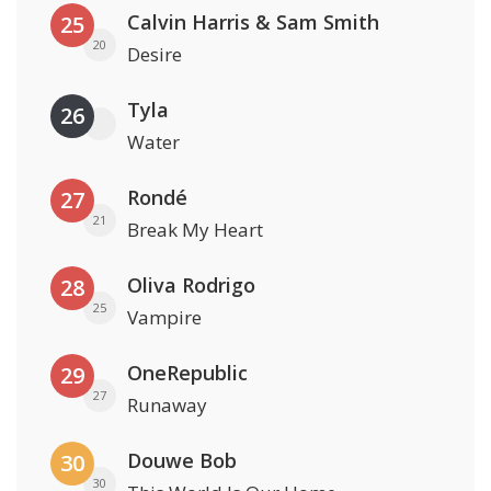
Calvin Harris & Sam Smith
25
20
Desire
Tyla
26
Water
Rondé
27
21
Break My Heart
Oliva Rodrigo
28
25
Vampire
OneRepublic
29
27
Runaway
Douwe Bob
30
30