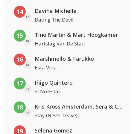
Davina Michelle
14
12
Dating The Devil
Tino Martin & Mart Hoogkamer
15
18
Hartslag Van De Stad
Marshmello & Farukko
16
14
Esta Vida
Iñigo Quintero
17
23
Si No Estás
Kris Kross Amsterdam, Sera & Conor Maynard
18
26
Stay (Never Leave)
Selena Gomez
19