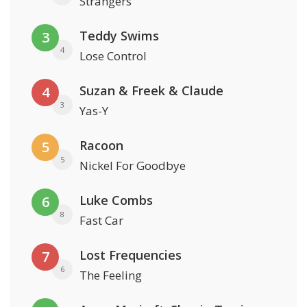
Strangers
Teddy Swims
3
4
Lose Control
Suzan & Freek & Claude
4
3
Yas-Y
Racoon
5
5
Nickel For Goodbye
Luke Combs
6
8
Fast Car
Lost Frequencies
7
6
The Feeling