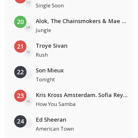
17
Single Soon
Alok, The Chainsmokers & Mae Stephens
20
24
Jungle
Troye Sivan
21
19
Rush
Son Mieux
22
Tonight
Kris Kross Amsterdam. Sofia Reyes & Tinie Tempah
23
16
How You Samba
Ed Sheeran
24
American Town