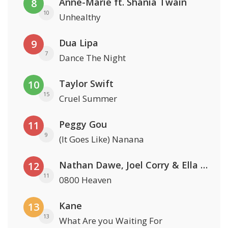
Anne-Marie ft. Shania Twain
8
10
Unhealthy
Dua Lipa
9
7
Dance The Night
Taylor Swift
10
15
Cruel Summer
Peggy Gou
11
9
(It Goes Like) Nanana
Nathan Dawe, Joel Corry & Ella Henderson
12
11
0800 Heaven
Kane
13
13
What Are you Waiting For