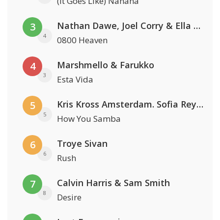
(It Goes Like) Nanana
Nathan Dawe, Joel Corry & Ella Henderson
3
4
0800 Heaven
Marshmello & Farukko
4
3
Esta Vida
Kris Kross Amsterdam. Sofia Reyes & Tinie Tempah
5
5
How You Samba
Troye Sivan
6
6
Rush
Calvin Harris & Sam Smith
7
8
Desire