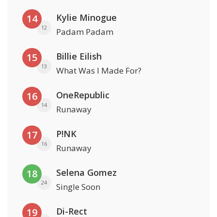
Kylie Minogue
14
12
Padam Padam
Billie Eilish
15
13
What Was I Made For?
OneRepublic
16
14
Runaway
P!NK
17
16
Runaway
Selena Gomez
18
24
Single Soon
Di-Rect
19