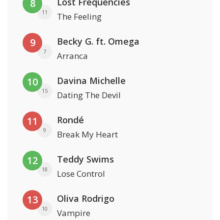
Lost Frequencies
8
11
The Feeling
Becky G. ft. Omega
9
7
Arranca
Davina Michelle
10
15
Dating The Devil
Rondé
11
9
Break My Heart
Teddy Swims
12
18
Lose Control
Oliva Rodrigo
13
10
Vampire