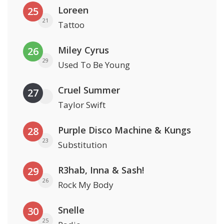
Loreen
25
21
Tattoo
Miley Cyrus
26
29
Used To Be Young
Cruel Summer
27
Taylor Swift
Purple Disco Machine & Kungs
28
23
Substitution
R3hab, Inna & Sash!
29
26
Rock My Body
Snelle
30
25