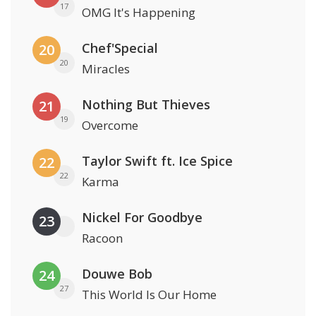
17
OMG It's Happening
Chef'Special
20
20
Miracles
Nothing But Thieves
21
19
Overcome
Taylor Swift ft. Ice Spice
22
22
Karma
Nickel For Goodbye
23
Racoon
Douwe Bob
24
27
This World Is Our Home