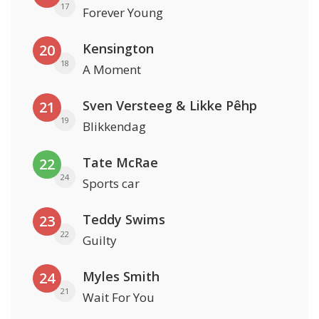
17
Forever Young
Kensington
20
18
A Moment
Sven Versteeg & Likke Pêhp
21
19
Blikkendag
Tate McRae
22
24
Sports car
Teddy Swims
23
22
Guilty
Myles Smith
24
21
Wait For You