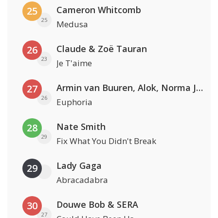
Cameron Whitcomb
25
25
Medusa
Claude & Zoë Tauran
26
23
Je T'aime
Armin van Buuren, Alok, Norma Jean Martine & LAWRENT
27
26
Euphoria
Nate Smith
28
29
Fix What You Didn't Break
Lady Gaga
29
Abracadabra
Douwe Bob & SERA
30
27