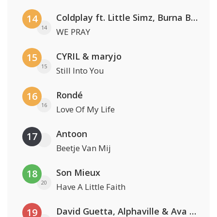
Coldplay ft. Little Simz, Burna Boy, Elyanna & Tini
14
14
WE PRAY
CYRIL & maryjo
15
15
Still Into You
Rondé
16
16
Love Of My Life
Antoon
17
Beetje Van Mij
Son Mieux
18
20
Have A Little Faith
David Guetta, Alphaville & Ava Max
19