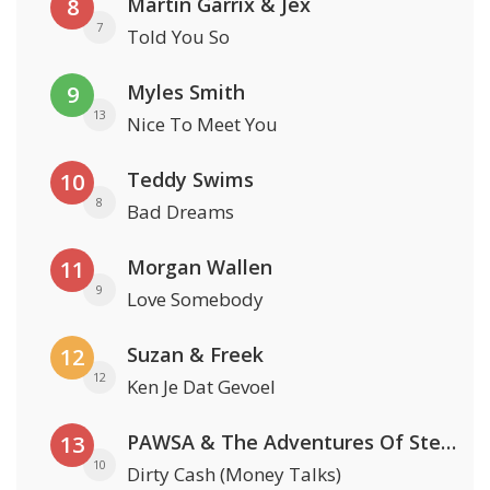
Martin Garrix & Jex
8
7
Told You So
Myles Smith
9
13
Nice To Meet You
Teddy Swims
10
8
Bad Dreams
Morgan Wallen
11
9
Love Somebody
Suzan & Freek
12
12
Ken Je Dat Gevoel
PAWSA & The Adventures Of Stevie V
13
10
Dirty Cash (Money Talks)