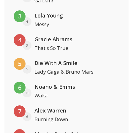
Ga Dan!
Lola Young
3
4
Messy
Gracie Abrams
4
3
That's So True
Die With A Smile
5
5
Lady Gaga & Bruno Mars
Noano & Emms
6
11
Waka
Alex Warren
7
6
Burning Down