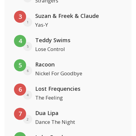
Strangers
Suzan & Freek & Claude
3
1
Yas-Y
Teddy Swims
4
5
Lose Control
Racoon
5
6
Nickel For Goodbye
Lost Frequencies
6
4
The Feeling
Dua Lipa
7
2
Dance The Night