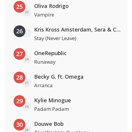
Oliva Rodrigo
25
23
Vampire
Kris Kross Amsterdam, Sera & Conor Maynard
26
Stay (Never Leave)
OneRepublic
27
24
Runaway
Becky G. ft. Omega
28
21
Arranca
Kylie Minogue
29
26
Padam Padam
Douwe Bob
30
29