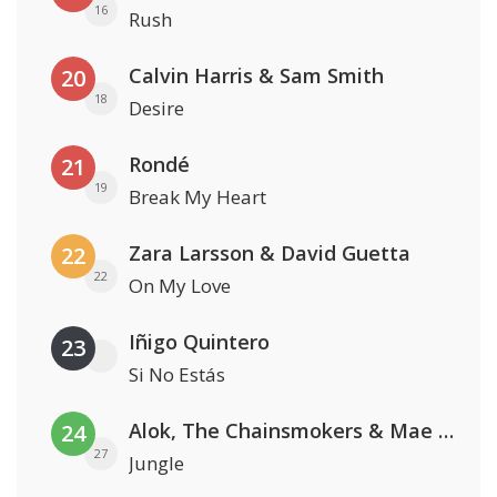
16
Rush
Calvin Harris & Sam Smith
20
18
Desire
Rondé
21
19
Break My Heart
Zara Larsson & David Guetta
22
22
On My Love
Iñigo Quintero
23
Si No Estás
Alok, The Chainsmokers & Mae Stephens
24
27
Jungle