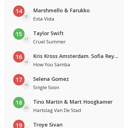
Marshmello & Farukko
14
12
Esta Vida
Taylor Swift
15
17
Cruel Summer
Kris Kross Amsterdam. Sofia Reyes & Tinie Tempah
16
14
How You Samba
Selena Gomez
17
15
Single Soon
Tino Martin & Mart Hoogkamer
18
25
Hartslag Van De Stad
Troye Sivan
19