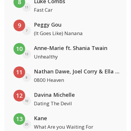
Luke Combs
8
11
Fast Car
Peggy Gou
9
7
(It Goes Like) Nanana
Anne-Marie ft. Shania Twain
10
13
Unhealthy
Nathan Dawe, Joel Corry & Ella Henderson
11
8
0800 Heaven
Davina Michelle
12
10
Dating The Devil
Kane
13
20
What Are you Waiting For