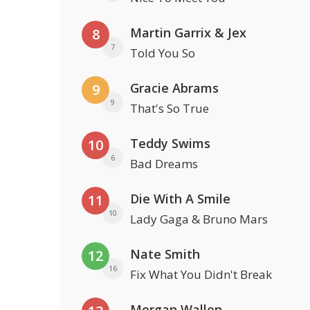
Martin Garrix & Jex
8
7
Told You So
Gracie Abrams
9
9
That's So True
Teddy Swims
10
6
Bad Dreams
Die With A Smile
11
10
Lady Gaga & Bruno Mars
Nate Smith
12
16
Fix What You Didn't Break
Morgan Wallen