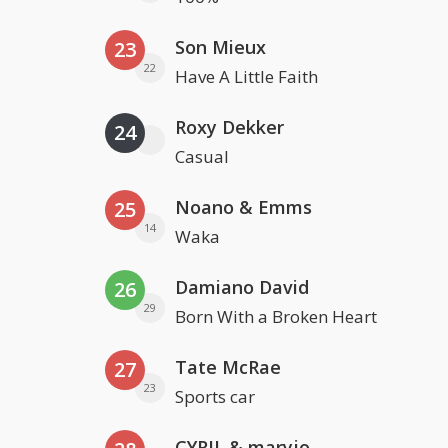
Son Mieux
23
22
Have A Little Faith
Roxy Dekker
24
Casual
Noano & Emms
25
14
Waka
Damiano David
26
29
Born With a Broken Heart
Tate McRae
27
23
Sports car
CYRIL & maryjo