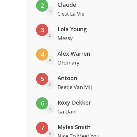
Claude
2
12
C'est La Vie
Lola Young
3
2
Messy
Alex Warren
4
4
Ordinary
Antoon
5
3
Beetje Van Mij
Roxy Dekker
6
8
Ga Dan!
Myles Smith
7
5
Nice To Meet You