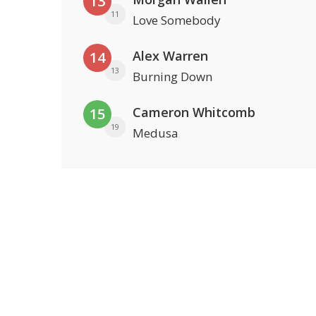
13
11
Love Somebody
Alex Warren
14
13
Burning Down
Cameron Whitcomb
15
19
Medusa