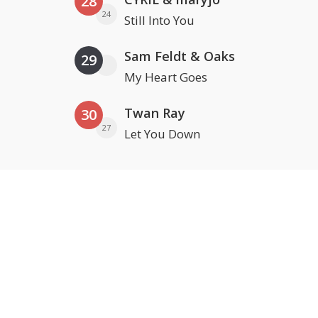
28
24
Still Into You
Sam Feldt & Oaks
29
My Heart Goes
Twan Ray
30
27
Let You Down