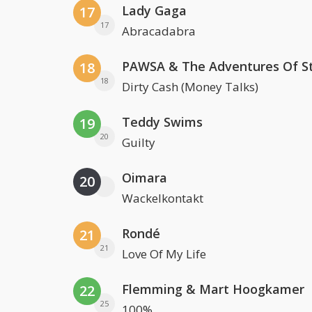
Lady Gaga
17
17
Abracadabra
18
18
Dirty Cash (Money Talks)
Teddy Swims
19
20
Guilty
Oimara
20
Wackelkontakt
Rondé
21
21
Love Of My Life
Flemming & Mart Hoogkamer
22
25
100%