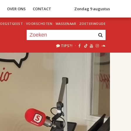
S
OVER ONS
CONTACT
Zondag 9 augustus
OEGSTGEEST
·
VOORSCHOTEN
·
WASSENAAR
·
ZOETERWOUDE
TIPS?!
·
Je luistert nu naar
uur 1 van 2
«
Vorig uur
Volgend uur
»
18.00