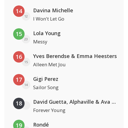
Davina Michelle
14
12
I Won't Let Go
Lola Young
15
23
Messy
Yves Berendse & Emma Heesters
16
15
Alleen Met Jou
Gigi Perez
17
14
Sailor Song
David Guetta, Alphaville & Ava Max
18
Forever Young
Rondé
19