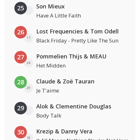
Son Mieux
25
Have A Little Faith
Lost Frequencies & Tom Odell
26
17
Black Friday - Pretty Like The Sun
Pommelien Thijs & MEAU
27
24
Het Midden
Claude & Zoë Tauran
28
29
Je T'aime
Alok & Clementine Douglas
29
Body Talk
Krezip & Danny Vera
30
18