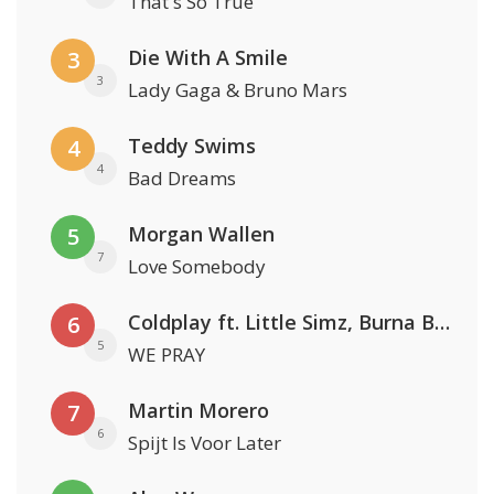
That's So True
Die With A Smile
3
3
Lady Gaga & Bruno Mars
Teddy Swims
4
4
Bad Dreams
Morgan Wallen
5
7
Love Somebody
Coldplay ft. Little Simz, Burna Boy, Elyanna & Tini
6
5
WE PRAY
Martin Morero
7
6
Spijt Is Voor Later