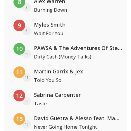
Alex Warren
8
9
Burning Down
Myles Smith
9
8
Wait For You
PAWSA & The Adventures Of Stevie V
10
19
Dirty Cash (Money Talks)
Martin Garrix & Jex
11
11
Told You So
Sabrina Carpenter
12
10
Taste
David Guetta & Alesso feat. Madison Love
13
13
Never Going Home Tonight