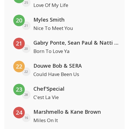
25
Love Of My Life
Myles Smith
20
21
Nice To Meet You
Gabry Ponte, Sean Paul & Natti Natasha
21
20
Born To Love Ya
Douwe Bob & SERA
22
22
Could Have Been Us
Chef'Special
23
28
C'est La Vie
Marshmello & Kane Brown
24
16
Miles On It