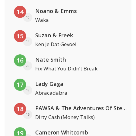
Noano & Emms
14
10
Waka
Suzan & Freek
15
14
Ken Je Dat Gevoel
Nate Smith
16
20
Fix What You Didn't Break
Lady Gaga
17
18
Abracadabra
PAWSA & The Adventures Of Stevie V
18
15
Dirty Cash (Money Talks)
Cameron Whitcomb
19