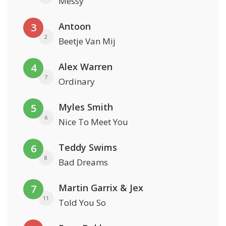
Messy
Antoon
3
2
Beetje Van Mij
Alex Warren
4
7
Ordinary
Myles Smith
5
6
Nice To Meet You
Teddy Swims
6
8
Bad Dreams
Martin Garrix & Jex
7
11
Told You So