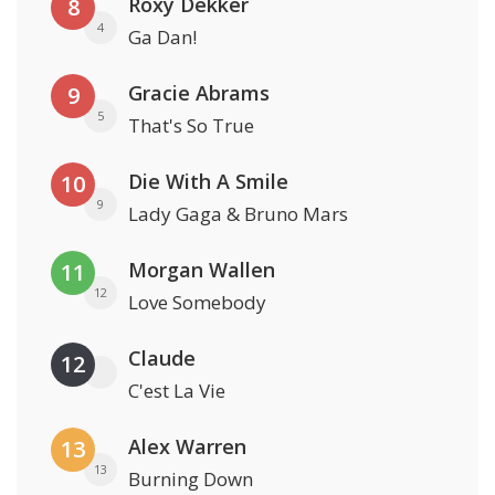
Roxy Dekker
8
4
Ga Dan!
Gracie Abrams
9
5
That's So True
Die With A Smile
10
9
Lady Gaga & Bruno Mars
Morgan Wallen
11
12
Love Somebody
Claude
12
C'est La Vie
Alex Warren
13
13
Burning Down