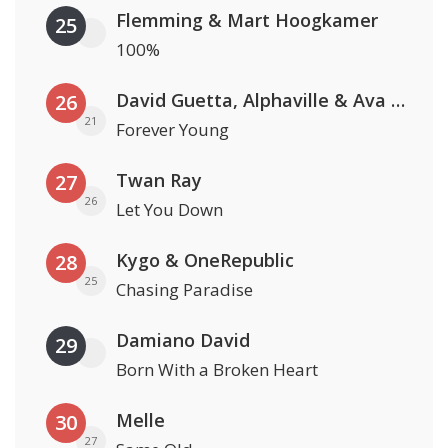
Flemming & Mart Hoogkamer
25
100%
David Guetta, Alphaville & Ava Max
26
21
Forever Young
Twan Ray
27
26
Let You Down
Kygo & OneRepublic
28
25
Chasing Paradise
Damiano David
29
Born With a Broken Heart
Melle
30
27